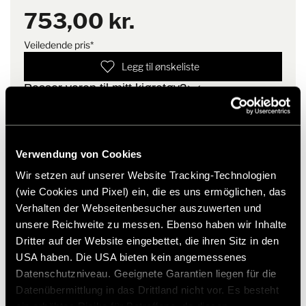
et annet sted.
753,00 kr.
Monteringsanvisning
I leveransen inngår også 4
Et praktisk bøylehåndtak, lokk og festeklemmer for søppelsekken
matchende fester inkludert
Veiledende pris*
er også inkludert.
skruer og deksler. Dette betyr
Legg til ønskeliste
at avfallsbeholderen også kan
monteres individuelt på et
Passer varen til mitt kjøretøy?
annet sted.
Artikkelnummer: 2440972
* Hymer originaltilbehør er ikke tilgjengelig fra fabrikken,
men kan kun bestilles og ettermonteres gjennom din
Verwendung von Cookies
forhandlerpartner. Bilder kan endres.
Wir setzen auf unserer Website Tracking-Technologien
(wie Cookies und Pixel) ein, die es uns ermöglichen, das
Verhalten der Webseitenbesucher auszuwerten und
unsere Reichweite zu messen. Ebenso haben wir Inhalte
Dritter auf der Website eingebettet, die ihren Sitz in den
USA haben. Die USA bieten kein angemessenes
Datenschutzniveau. Geeignete Garantien liegen für die
Datenübermittlung in das Drittland nicht vor. Es besteht