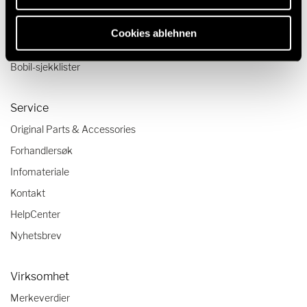
Reiseskildringer
Reisetips
Cookies ablehnen
Camping-reisetrender
Bobil-sjekklister
Service
Original Parts & Accessories
Forhandlersøk
Infomateriale
Kontakt
HelpCenter
Nyhetsbrev
Virksomhet
Merkeverdier