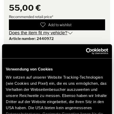
55,00 €
Installation note
The scope of delivery also
includes 4 matching mounts
Recommended retail price*
including screws and cover
Add to wishlist
caps. This means that the
waste bin can also be
Does the item fit my vehicle?
individually fitted in a different
Article number: 2440972
place.
* Hymer original accessories are not available from the
factory, but can only be ordered and retrofitted through
your dealer partner. Images are subject to change.
Verwendung von Cookies
Wir setzen auf unserer Website Tracking-Technologien
(wie Cookies und Pixel) ein, die es uns ermöglichen, das
Verhalten der Webseitenbesucher auszuwerten und
unsere Reichweite zu messen. Ebenso haben wir Inhalte
Dritter auf der Website eingebettet, die ihren Sitz in den
USA haben. Die USA bieten kein angemessenes
Datenschutzniveau. Geeignete Garantien liegen für die