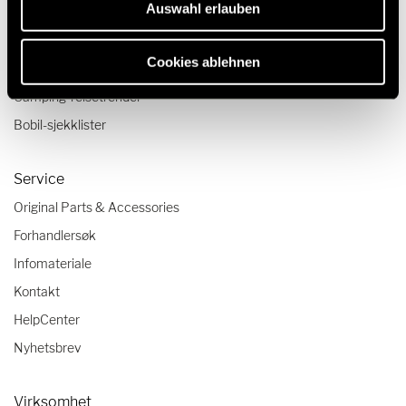
Auswahl erlauben
Reise og opplevelse
Reiseskildringer
Cookies ablehnen
Reisetips
Camping-reisetrender
Bobil-sjekklister
Service
Original Parts & Accessories
Forhandlersøk
Infomateriale
Kontakt
HelpCenter
Nyhetsbrev
Virksomhet