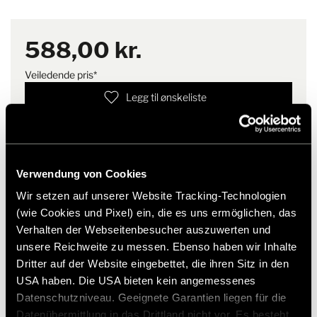
surrestropp og to runde øyer
Dette optimaliserer plassbehovet.
med matchende glideklosser.
588,00 kr.
Leveringsomfanget inkluderer metallholderen, en solid
surrestropp og 2 runde øyer med tilhørende skyveklosser.
Veiledende pris*
Legg til ønskeliste
Passer varen til mitt kjøretøy?
Artikkelnummer: 3114907
* Hymer originaltilbehør er ikke tilgjengelig fra fabrikken,
Verwendung von Cookies
men kan kun bestilles og ettermonteres gjennom din
Wir setzen auf unserer Website Tracking-Technologien
forhandlerpartner. Bilder kan endres.
(wie Cookies und Pixel) ein, die es uns ermöglichen, das
Verhalten der Webseitenbesucher auszuwerten und
unsere Reichweite zu messen. Ebenso haben wir Inhalte
Dritter auf der Website eingebettet, die ihren Sitz in den
USA haben. Die USA bieten kein angemessenes
Datenschutzniveau. Geeignete Garantien liegen für die
Datenübermittlung in das Drittland nicht vor. Es besteht