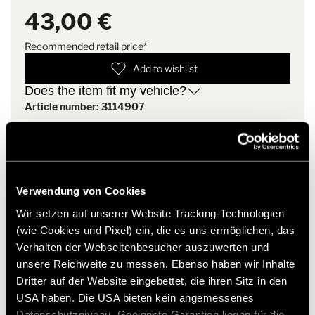
blocks.
43,00 €
The scope of supply includes the metal bracket, a strong lashing
strap, as well as 2 round eyes with corresponding slotted nuts.
Recommended retail price*
Add to wishlist
Does the item fit my vehicle?
Article number: 3114907
* Hymer original accessories are not available from the
factory, but can only be ordered and retrofitted through
your dealer partner. Images are subject to change.
Verwendung von Cookies
Wir setzen auf unserer Website Tracking-Technologien
(wie Cookies und Pixel) ein, die es uns ermöglichen, das
Verhalten der Webseitenbesucher auszuwerten und
unsere Reichweite zu messen. Ebenso haben wir Inhalte
Dritter auf der Website eingebettet, die ihren Sitz in den
USA haben. Die USA bieten kein angemessenes
Datenschutzniveau. Geeignete Garantien liegen für die