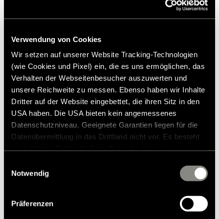
x höjd x djup)
Förpackningsstorlek (B x H x D): 75 x 28 x 28 cm
originaltillbehör.
Vikt: ca 4 kg
Vikt
4.2 kg
Verwendung von Cookies
5.427,00 kr.
Wir setzen auf unserer Website Tracking-Technologien
Anmärkning
Mattmaterialet förblir flexibelt
Rekommenderat försäljningspris*
(wie Cookies und Pixel) ein, die es uns ermöglichen, das
ner till -30°C.
Lägg till i önskelistan
Verhalten der Webseitenbesucher auszuwerten und
unsere Reichweite zu messen. Ebenso haben wir Inhalte
Passar artikeln till mitt fordon?
Dritter auf der Website eingebettet, die ihren Sitz in den
Artikelnummer: 2130007
USA haben. Die USA bieten kein angemessenes
Datenschutzniveau. Geeignete Garantien liegen für die
* Hymer originaltillbehör är inte tillgängliga från fabriken,
Datenübermittlung in das Drittland nicht vor. Es besteht
utan kan endast beställas och eftermonteras via din
ein erhöhtes Risiko für Betroffene, da diesen
återförsäljare. Bilder kan ändras.
möglicherweise keine Rechtsbehelfsmöglichkeiten
Einwilligungsauswahl
zustehen. Eingesetzte Dienstleister können Daten für
Notwendig
eigene Zwecke verarbeiten und mit anderen Daten
zusammenführen. Weitere Informationen finden Sie in
Präferenzen
unserer
Datenschutzerklärung
. Akzeptieren Sie oder
wählen Sie einzelne Cookies/Dienste in den