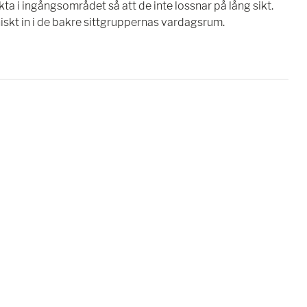
a i ingångsområdet så att de inte lossnar på lång sikt.
skt in i de bakre sittgruppernas vardagsrum.