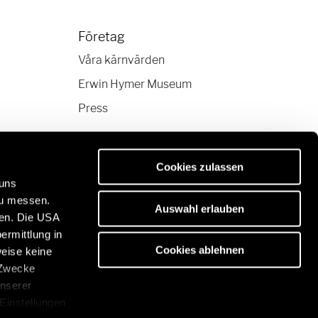
Företag
Våra kärnvärden
Erwin Hymer Museum
Press
Cookies zulassen
 uns
zu messen.
Auswahl erlauben
ben. Die USA
valitet:
ermittlung in
m/se/sv
Cookies ablehnen
weise keine
 Zwecke
unserer
 Einstellungen