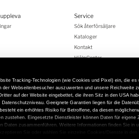
 uppleva
Service
ingar
Sök återförsäljare
Kataloger
Kontakt
HjälpCenter
site Tracking-Technologien (wie Cookies und Pixel) ein, die es
en der Webseitenbesucher auszuwerten und unsere Reichweite 
ritter auf der Website eingebettet, die ihren Sitz in den USA ha
Läs mer om Hymer originaldelar &
Husvagnar i Premium K
Datenschutzniveau. Geeignete Garantien liegen für die Datenüb
tillbehör:
https://www.eriba.co
s besteht ein erhöhtes Risiko für Betroffene, da diesen möglicher
/se/sv/service/originaldelar-och-
n zustehen. Eingesetzte Dienstleister können Daten für eigene
tillbehor
en Daten zusammenführen. Weitere Informationen finden Sie in 
Akzeptieren Sie oder wählen Sie einzelne Cookies/Dienste in den