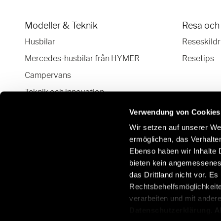
Modeller & Teknik
Resa och
Husbilar
Reseskildr
Mercedes-husbilar från HYMER
Resetips
Campervans
Teknik och innovation
Husbil & van "plåtis" konfigurator
Verwendung von Cookies
Wir setzen auf unserer Web
ermöglichen, das Verhalt
Ebenso haben wir Inhalte D
Håll kontakten:
bieten kein angemessenes 
das Drittland nicht vor. E
Rechtsbehelfsmöglichkeite
verarbeiten und mit ander
Datenschutzerklärung
. 