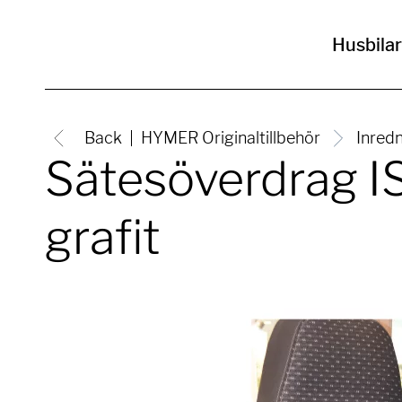
Husbilar
Back
HYMER Originaltillbehör
Inred
Sätesöverdrag I
grafit