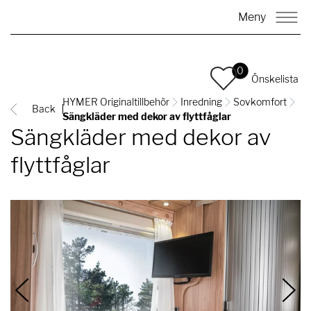
Meny
0
Önskelista
HYMER Originaltillbehör
Inredning
Sovkomfort
Back
Sängkläder med dekor av flyttfåglar
Sängkläder med dekor av
flyttfåglar