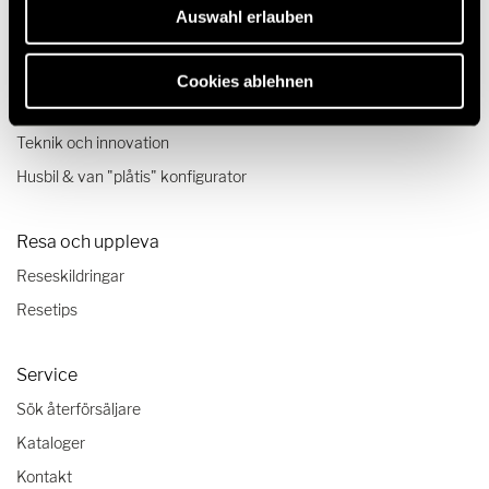
Modeller & Teknik
Auswahl erlauben
Husbilar
Mercedes-husbilar från HYMER
Cookies ablehnen
Campervans
Teknik och innovation
Husbil & van "plåtis" konfigurator
Resa och uppleva
Reseskildringar
Resetips
Service
Sök återförsäljare
Kataloger
Kontakt