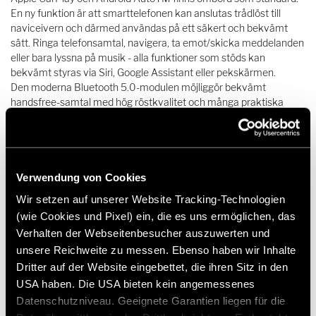
En ny funktion är att smarttelefonen kan anslutas trådlöst till
naviceivern och därmed användas på ett säkert och bekvämt
sätt. Ringa telefonsamtal, navigera, ta emot/skicka meddelanden
eller bara lyssna på musik - alla funktioner som stöds kan
bekvämt styras via Siri, Google Assistant eller pekskärmen.
Den moderna Bluetooth 5.0-modulen möjliggör bekvämt
handsfree-samtal med hög röstkvalitet och många praktiska
funktioner.
DAB+ twin tuner i Z-E3776 imponerar med tydlig digital
radiomottagning
Bluetooth-källäget överför ljudsignaler
Verwendung von Cookies
Wir setzen auf unserer Website Tracking-Technologien
(wie Cookies und Pixel) ein, die es uns ermöglichen, das
Verhalten der Webseitenbesucher auszuwerten und
unsere Reichweite zu messen. Ebenso haben wir Inhalte
Dritter auf der Website eingebettet, die ihren Sitz in den
USA haben. Die USA bieten kein angemessenes
12.638,00 kr.
Datenschutzniveau. Geeignete Garantien liegen für die