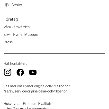
HjälpCenter
Företag
Våra kärnvärden
Erwin Hymer Museum
Press
Håll kontakten:
Läs mer om Hymer originaldelar & tillbehör:
/se/sv/service/originaldelar-och-tillbehor
Husvagnar i Premium Kvalitet:
https://www.eriba.com/se/sv