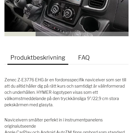
Produktbeskrivning
FAQ
Zenec Z-E3776 EHG är en fordonsspecifik naviceiver som ser till
att du alltid håller dig på rätt kurs och samtidigt är välinformerad
och underhållen. HYMER-logotypen visas som ett
välkomstmeddelande på den tryckkänsliga 9"/22,9 cm stora
pekskärmen med glasyta.
Naviceivern smälter perfekt in i instrumentpanelens
originalutseende
Apple CarPlay och Android AutoTM finns ombord som standard.