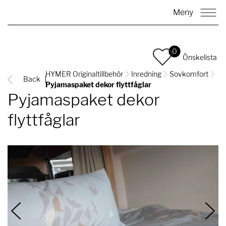
Meny
0
Önskelista
HYMER Originaltillbehör
Inredning
Sovkomfort
Back
Pyjamaspaket dekor flyttfåglar
Pyjamaspaket dekor
flyttfåglar