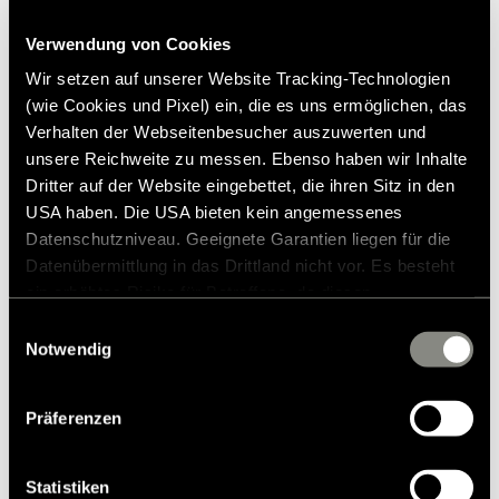
4.011,00 kr.
Finns i följande dekorer:
(40 x 80 cm) inklusive
Dekor flyttfåglar / stenfärg
överdrag, 1x dekorativt örngott
Verwendung von Cookies
Flora-dekor, färg elfenben
Rekommenderat försäljningspris*
(50 x 50 cm)
Wir setzen auf unserer Website Tracking-Technologien
Lägg till i önskelistan
(wie Cookies und Pixel) ein, die es uns ermöglichen, das
Passar artikeln till mitt fordon?
Verhalten der Webseitenbesucher auszuwerten und
Artikelnummer: 8501346
unsere Reichweite zu messen. Ebenso haben wir Inhalte
Dritter auf der Website eingebettet, die ihren Sitz in den
* Hymer originaltillbehör är inte tillgängliga från fabriken,
USA haben. Die USA bieten kein angemessenes
utan kan endast beställas och eftermonteras via din
Datenschutzniveau. Geeignete Garantien liegen für die
återförsäljare. Bilder kan ändras.
Datenübermittlung in das Drittland nicht vor. Es besteht
ein erhöhtes Risiko für Betroffene, da diesen
möglicherweise keine Rechtsbehelfsmöglichkeiten
Einwilligungsauswahl
zustehen. Eingesetzte Dienstleister können Daten für
Notwendig
eigene Zwecke verarbeiten und mit anderen Daten
zusammenführen. Weitere Informationen finden Sie in
Präferenzen
unserer
Datenschutzerklärung
. Akzeptieren Sie oder
wählen Sie einzelne Cookies/Dienste in den
Einstellungen aus, erteilen Sie uns Ihre Einwilligung zur
Statistiken