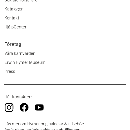
Kataloger
Kontakt
HjälpCenter
Företag
Våra kärnvärden
Erwin Hymer Museum
Press
Håll kontakten:
Läs mer om Hymer originaldelar & tillbehör:
/se/sv/service/originaldelar-och-tillbehor