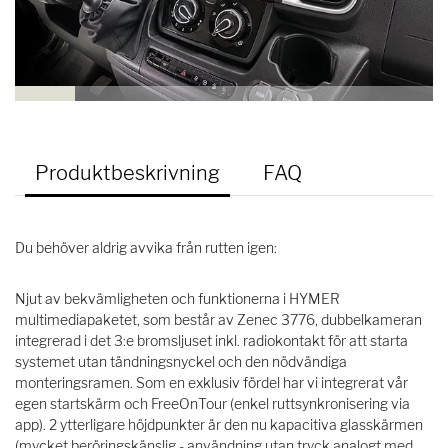
Produktbeskrivning
FAQ
Du behöver aldrig avvika från rutten igen:
Njut av bekvämligheten och funktionerna i HYMER
multimediapaketet, som består av Zenec 3776, dubbelkameran
integrerad i det 3:e bromsljuset inkl. radiokontakt för att starta
systemet utan tändningsnyckel och den nödvändiga
monteringsramen. Som en exklusiv fördel har vi integrerat vår
egen startskärm och FreeOnTour (enkel ruttsynkronisering via
app). 2 ytterligare höjdpunkter är den nu kapacitiva glasskärmen
(mycket beröringskänslig - användning utan tryck analogt med