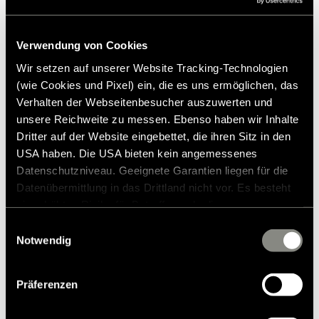
Lägg till i önskelistan
Passar artikeln till mitt fordon?
Verwendung von Cookies
Artikelnummer: 8502063
Wir setzen auf unserer Website Tracking-Technologien
(wie Cookies und Pixel) ein, die es uns ermöglichen, das
* Hymer originaltillbehör är inte tillgängliga från fabriken,
Verhalten der Webseitenbesucher auszuwerten und
utan kan endast beställas och eftermonteras via din
unsere Reichweite zu messen. Ebenso haben wir Inhalte
återförsäljare. Bilder kan ändras.
Dritter auf der Website eingebettet, die ihren Sitz in den
USA haben. Die USA bieten kein angemessenes
Datenschutzniveau. Geeignete Garantien liegen für die
Datenübermittlung in das Drittland nicht vor. Es besteht
ein erhöhtes Risiko für Betroffene, da diesen
möglicherweise keine Rechtsbehelfsmöglichkeiten
Einwilligungsauswahl
zustehen. Eingesetzte Dienstleister können Daten für
Notwendig
Liknande produkter
eigene Zwecke verarbeiten und mit anderen Daten
zusammenführen. Weitere Informationen finden Sie in
Präferenzen
unserer
Datenschutzerklärung
. Akzeptieren Sie oder
wählen Sie einzelne Cookies/Dienste in den