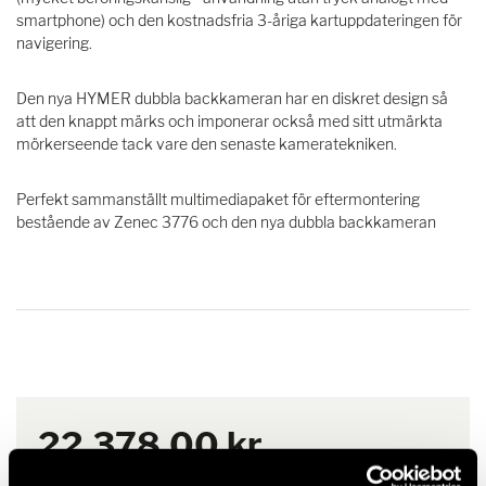
smartphone) och den kostnadsfria 3-åriga kartuppdateringen för
navigering.
Den nya HYMER dubbla backkameran har en diskret design så
att den knappt märks och imponerar också med sitt utmärkta
mörkerseende tack vare den senaste kameratekniken.
Perfekt sammanställt multimediapaket för eftermontering
bestående av Zenec 3776 och den nya dubbla backkameran
22.378,00 kr.
Rekommenderat försäljningspris*