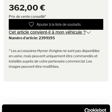
Contenu de la livraison
2x housse pour le dossier, 2x
cabine de conduite et créent une transition cohérente avec le
362,00 €
housse pour l'assise, 4x
décor de mobilier de la dînette arrière ;
housse pour les accoudoirs
Prix de vente conseillé*
Poids
1.7 kg
Ajouter à la liste de souhaits
Cet article convient-il à mon véhicule ?
Numéro d'article: 2399195
* Les accessoires Hymer d'origine ne sont pas disponibles
en usine, mais peuvent uniquement être commandés et
installés auprès de votre partenaire commercial. Les
images peuvent être modifiées.
Produits similaires