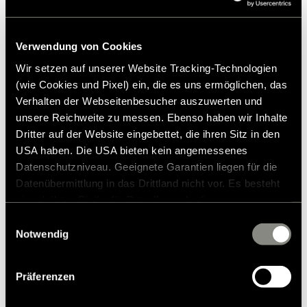
Verwendung von Cookies
Wir setzen auf unserer Website Tracking-Technologien
(wie Cookies und Pixel) ein, die es uns ermöglichen, das
Verhalten der Webseitenbesucher auszuwerten und
unsere Reichweite zu messen. Ebenso haben wir Inhalte
Dritter auf der Website eingebettet, die ihren Sitz in den
USA haben. Die USA bieten kein angemessenes
Datenschutzniveau. Geeignete Garantien liegen für die
Datenübermittlung in das Drittland nicht vor. Es besteht
ein erhöhtes Risiko für Betroffene, da diesen
möglicherweise keine Rechtsbehelfsmöglichkeiten
Einwilligungsauswahl
zustehen. Eingesetzte Dienstleister können Daten für
Notwendig
eigene Zwecke verarbeiten und mit anderen Daten
zusammenführen. Weitere Informationen finden Sie in
Housse 2007-2012 graphite Aguti Gis-
Präferenzen
unserer
Datenschutzerklärung
. Akzeptieren Sie oder
Liner
wählen Sie einzelne Cookies/Dienste in den