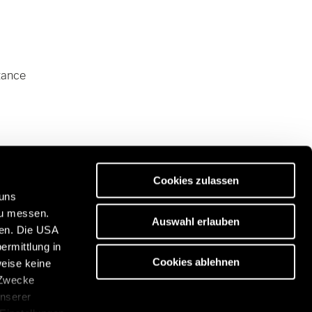
tance
Cookies zulassen
 uns
zu messen.
Auswahl erlauben
ben. Die USA
ermittlung in
es de qualité Premium :
Cookies ablehnen
weise keine
/www.eriba.com/be/fr
 Zwecke
unserer