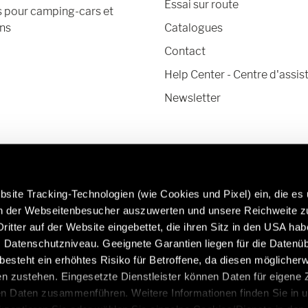
Essai sur route
s pour camping-cars et
ns
Catalogues
Contact
Help Center - Centre d'assis
Newsletter
site Tracking-Technologien (wie Cookies und Pixel) ein, die es
en der Webseitenbesucher auszuwerten und unsere Reichweite 
ritter auf der Website eingebettet, die ihren Sitz in den USA ha
Datenschutzniveau. Geeignete Garantien liegen für die Datenüb
En savoir plus sur les pièces et accessoires
Caravan
s besteht ein erhöhtes Risiko für Betroffene, da diesen möglicher
d'origine Hymer :
https:/
n zustehen. Eingesetzte Dienstleister können Daten für eigene
/be/fr/services/accessoires-dorigine
en Daten zusammenführen. Weitere Informationen finden Sie in 