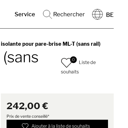
Service
Rechercher
BE
isolante pour pare-brise ML-T (sans rail)
 (sans
0
Liste de
souhaits
242,00 €
Prix de vente conseillé*
Ajouter à la liste de souhaits