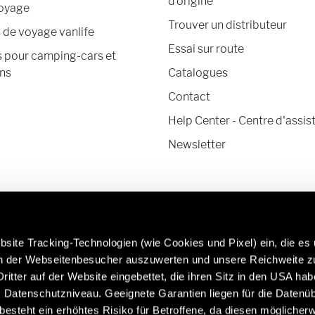
d’origine
voyage
Trouver un distributeur
de voyage vanlife
Essai sur route
s pour camping-cars et
ns
Catalogues
Contact
Help Center - Centre d'assis
Newsletter
site Tracking-Technologien (wie Cookies und Pixel) ein, die es
en der Webseitenbesucher auszuwerten und unsere Reichweite 
ritter auf der Website eingebettet, die ihren Sitz in den USA ha
Datenschutzniveau. Geeignete Garantien liegen für die Datenüb
En savoir plus sur les pièces et accessoires
Caravan
s besteht ein erhöhtes Risiko für Betroffene, da diesen möglicher
d'origine Hymer :
https:/