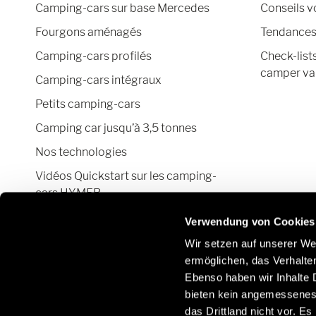
Camping-cars sur base Mercedes
Conseils 
Fourgons aménagés
Tendances 
Camping-cars profilés
Check-list
camper va
Camping-cars intégraux
Petits camping-cars
Camping car jusqu’à 3,5 tonnes
Nos technologies
Vidéos Quickstart sur les camping-
cars HYMER
Configurateur camping-car et fourgon
Verwendung von Cookies
aménagé
Wir setzen auf unserer Web
ermöglichen, das Verhalt
Ebenso haben wir Inhalte D
bieten kein angemessenes 
Suivez-nous également sur les réseaux sociaux:
das Drittland nicht vor. E