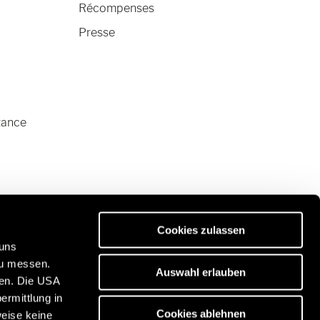
Récompenses
Presse
tance
Cookies zulassen
 uns
zu messen.
Auswahl erlauben
ben. Die USA
ermittlung in
es de qualité Premium :
Cookies ablehnen
weise keine
/www.eriba.com/be/fr