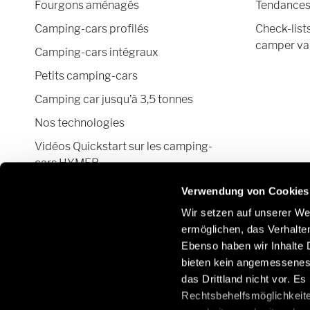
Fourgons aménagés
Tendances 
Camping-cars profilés
Check-list
camper va
Camping-cars intégraux
Petits camping-cars
Camping car jusqu’à 3,5 tonnes
Nos technologies
Vidéos Quickstart sur les camping-
cars HYMER
Configurateur camping-car et fourgon
Verwendung von Cookies
aménagé
Wir setzen auf unserer Web
ermöglichen, das Verhalt
Ebenso haben wir Inhalte D
bieten kein angemessenes 
Suivez-nous également sur les réseaux sociaux:
das Drittland nicht vor. E
Rechtsbehelfsmöglichkeite