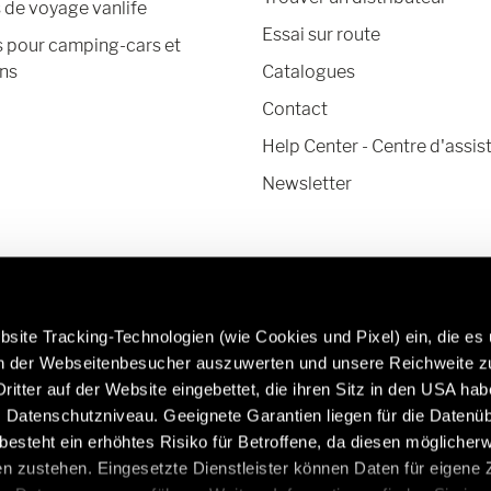
de voyage vanlife
Essai sur route
s pour camping-cars et
ns
Catalogues
Contact
Help Center - Centre d'assis
Newsletter
site Tracking-Technologien (wie Cookies und Pixel) ein, die es
en der Webseitenbesucher auszuwerten und unsere Reichweite 
ritter auf der Website eingebettet, die ihren Sitz in den USA ha
Datenschutzniveau. Geeignete Garantien liegen für die Datenüb
En savoir plus sur les pièces et accessoires
Caravan
s besteht ein erhöhtes Risiko für Betroffene, da diesen möglicher
d'origine Hymer :
https:/
n zustehen. Eingesetzte Dienstleister können Daten für eigene
/be/fr/services/accessoires-dorigine