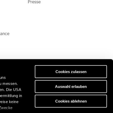
Presse
tance
Cookies zulassen
 uns
zu messen.
Auswahl erlauben
ben. Die USA
ermittlung in
es de qualité Premium :
Cookies ablehnen
weise keine
/www.eriba.com/be/fr
 Zwecke