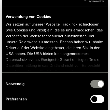
Pressekontakt
Verwendung von Cookies
Frank Heinrichsen
Wir setzen auf unserer Website Tracking-Technologien
(wie Cookies und Pixel) ein, die es uns ermöglichen, das
Hymer GmbH & Co KG
Verhalten der Webseitenbesucher auszuwerten und
Holzstraße 19
unsere Reichweite zu messen. Ebenso haben wir Inhalte
88339 Bad Waldsee
Dritter auf der Website eingebettet, die ihren Sitz in den
Germany
USA haben. Die USA bieten kein angemessenes
Datenschutzniveau. Geeignete Garantien liegen für die
Tel.:+49 (0) 7524 999-0
Datenübermittlung in das Drittland nicht vor. Es besteht
E-Mail:
presse@hymer.com
ein erhöhtes Risiko für Betroffene, da diesen
möglicherweise keine Rechtsbehelfsmöglichkeiten
Einwilligungsauswahl
zustehen. Eingesetzte Dienstleister können Daten für
Notwendig
eigene Zwecke verarbeiten und mit anderen Daten
zusammenführen. Weitere Informationen finden Sie in
Präferenzen
unserer
Datenschutzerklärung
. Akzeptieren Sie oder
Über die Hymer GmbH & Co. KG
wählen Sie einzelne Cookies/Dienste in den