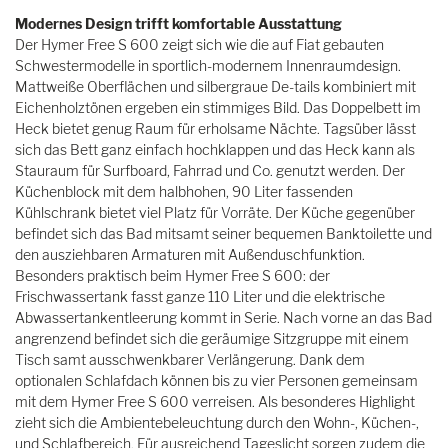
Modernes Design trifft komfortable Ausstattung
Der Hymer Free S 600 zeigt sich wie die auf Fiat gebauten
Schwestermodelle in sportlich-modernem Innenraumdesign.
Mattweiße Oberflächen und silbergraue De-tails kombiniert mit
Eichenholztönen ergeben ein stimmiges Bild. Das Doppelbett im
Heck bietet genug Raum für erholsame Nächte. Tagsüber lässt
sich das Bett ganz einfach hochklappen und das Heck kann als
Stauraum für Surfboard, Fahrrad und Co. genutzt werden. Der
Küchenblock mit dem halbhohen, 90 Liter fassenden
Kühlschrank bietet viel Platz für Vorräte. Der Küche gegenüber
befindet sich das Bad mitsamt seiner bequemen Banktoilette und
den ausziehbaren Armaturen mit Außenduschfunktion.
Besonders praktisch beim Hymer Free S 600: der
Frischwassertank fasst ganze 110 Liter und die elektrische
Abwassertankentleerung kommt in Serie. Nach vorne an das Bad
angrenzend befindet sich die geräumige Sitzgruppe mit einem
Tisch samt ausschwenkbarer Verlängerung. Dank dem
optionalen Schlafdach können bis zu vier Personen gemeinsam
mit dem Hymer Free S 600 verreisen. Als besonderes Highlight
zieht sich die Ambientebeleuchtung durch den Wohn-, Küchen-,
und Schlafbereich. Für ausreichend Tageslicht sorgen zudem die