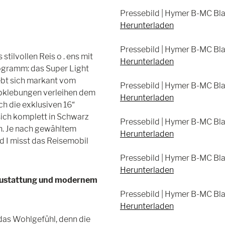
Pressebild | Hymer B-MC Bla
Herunterladen
Pressebild | Hymer B-MC Bla
stilvollen Reis o . ens mit
Herunterladen
ogramm: das Super Light
ebt sich markant vom
Pressebild | Hymer B-MC Bla
Abklebungen verleihen dem
Herunterladen
h die exklusiven 16“
ich komplett in Schwarz
Pressebild | Hymer B-MC Bla
n. Je nach gewähltem
Herunterladen
 I misst das Reisemobil
Pressebild | Hymer B-MC Bla
Herunterladen
raustattung und modernem
Pressebild | Hymer B-MC Bla
Herunterladen
das Wohlgefühl, denn die