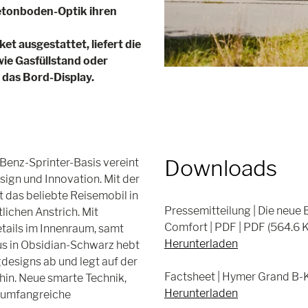
Betonboden-Optik ihren
 ausgestattet, liefert die
ie Gasfüllstand oder
das Bord-Display.
Downloads
enz-Sprinter-Basis vereint
ign und Innovation. Mit der
t das beliebte Reisemobil in
Pressemitteilung | Die neue
lichen Anstrich. Mit
Comfort | PDF | PDF (564.6 
ails im Innenraum, samt
Herunterladen
s in Obsidian-Schwarz hebt
designs ab und legt auf der
Factsheet | Hymer Grand B-K
hin. Neue smarte Technik,
Herunterladen
 umfangreiche