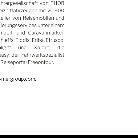
chtergesellschaft von THOR
reizeitfahrzeugen mit 20.900
teller von Reisemobilen und
zierungsservices unter einem
mobil- und Caravanmarken
effs, Elddis, Eriba, Etrusco,
nlight und Xplore, die
asy, der Fahrwerkspezialist
Reiseportal Freeontour.
ymergroup.com
.