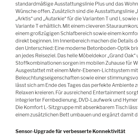
standardmäßige Ausstattungslinie Plus und das Wohn
Wünsche offen. Zusätzlich sind die Ausstattungslinie 
„Arktis“ und „Autarkie“ für die Varianten T und I, sowie
Variante T erhältlich. Mit einem cleveren Stauraumkon
einem großzügigen Schlafbereich sowie einem komfor
direkt beginnen. Im Innenbereich machen die Details 
den Unterschied: Eine moderne Betonboden-Optik br
an jedes Reiseziel. Das helle Möbeldekor „Grand Oak“
Stoffkombinationen sorgen im mobilen Zuhause für W
Ausgestattet mit einem Mehr-Ebenen-Lichtsystem mit 
Beleuchtungseigenschaften sowie einer stimmungsvo
lässt sich am Ende des Tages das perfekte Ambiente 
Relaxen kreieren. Für ausreichend Entertainment sorgt
integrierter Fernbedienung, DVD-Laufwerk und Hyme
Die Komfort L-Sitzgruppe mit absenkbarem Tisch läs
einem zusätzlichen Bett umbauen und ergänzt damit 
Sensor-Upgrade für verbesserte Konnektivität