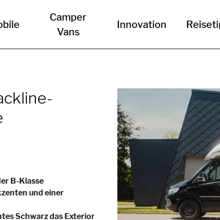
Camper
bile
Innovation
Reiset
Vans
ackline-
e
der B-Klasse
zenten und einer
ntes Schwarz das Exterior