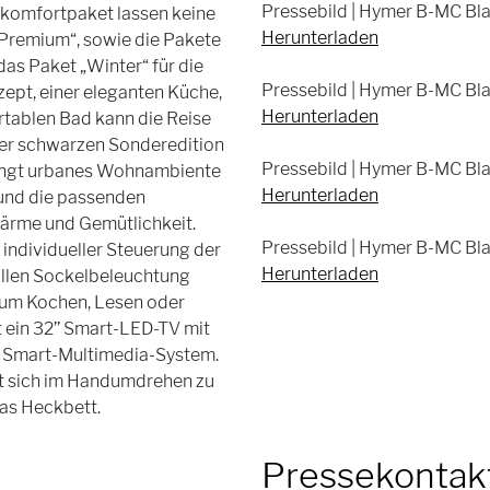
Pressebild | Hymer B-MC Blac
komfortpaket lassen keine
Herunterladen
„Premium“, sowie die Pakete
 das Paket „Winter“ für die
Pressebild | Hymer B-MC Blac
zept, einer eleganten Küche,
Herunterladen
tablen Bad kann die Reise
der schwarzen Sonderedition
Pressebild | Hymer B-MC Bla
ingt urbanes Wohnambiente
Herunterladen
 und die passenden
ärme und Gemütlichkeit.
Pressebild | Hymer B-MC Bla
individueller Steuerung der
Herunterladen
llen Sockelbeleuchtung
zum Kochen, Lesen oder
 ein 32’’ Smart-LED-TV mit
r Smart-Multimedia-System.
st sich im Handumdrehen zu
das Heckbett.
Pressekontak