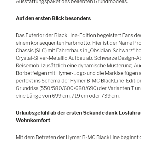
Ausstattungspaket des beliebten Grundmodells.
Auf den ersten Blick besonders
Das Exterior der BlackLine-Edition begeistert Fans des 
einem konsequenten Farbmotto. Hier ist der Name Pr
Chassis (SLC) mit Fahrerhaus in „Obsidian-Schwarz“ h
Crystal-Silver-Metallic Aufbau ab. Schwarze Design-
Reisemobil zusätzlich eine dynamische Musterung. Auc
Borbetfelgen mit Hymer-Logo und die Markise fügen s
perfekt ins Schema der Hymer B-MC BlackLine-Editio
Grundriss (550/580/600/680/690) der Varianten T und
eine Länge von 699 cm, 719 cm oder 739 cm.
Urlaubsgefühl ab der ersten Sekunde dank Losfah
Wohnkomfort
Mit dem Betreten der Hymer B-MC BlackLine beginnt 