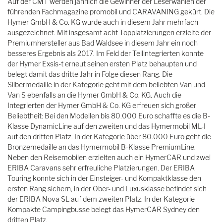
Auf der CMT werden jährlich die Gewinner der Leserwahlen der
führenden Fachmagazine promobil und CARAVANING gekürt. Die
Hymer GmbH & Co. KG wurde auch in diesem Jahr mehrfach
ausgezeichnet. Mit insgesamt acht Topplatzierungen erzielte der
Premiumhersteller aus Bad Waldsee in diesem Jahr ein noch
besseres Ergebnis als 2017. Im Feld der Teilintegrierten konnte
der Hymer Exsis-t erneut seinen ersten Platz behaupten und
belegt damit das dritte Jahr in Folge diesen Rang. Die
Silbermedaille in der Kategorie geht mit dem beliebten Van und
Van S ebenfalls an die Hymer GmbH & Co. KG. Auch die
Integrierten der Hymer GmbH & Co. KG erfreuen sich großer
Beliebtheit: Bei den Modellen bis 80.000 Euro schaffte es die B-
Klasse DynamicLine auf den zweiten und das Hymermobil ML-I
auf den dritten Platz. In der Kategorie über 80.000 Euro geht die
Bronzemedaille an das Hymermobil B-Klasse PremiumLine.
Neben den Reisemobilen erzielten auch ein HymerCAR und zwei
ERIBA Caravans sehr erfreuliche Platzierungen. Der ERIBA
Touring konnte sich in der Einsteiger- und Kompaktklasse den
ersten Rang sichern, in der Ober- und Luxusklasse befindet sich
der ERIBA Nova SL auf dem zweiten Platz. In der Kategorie
Kompakte Campingbusse belegt das HymerCAR Sydney den
dritten Platz.