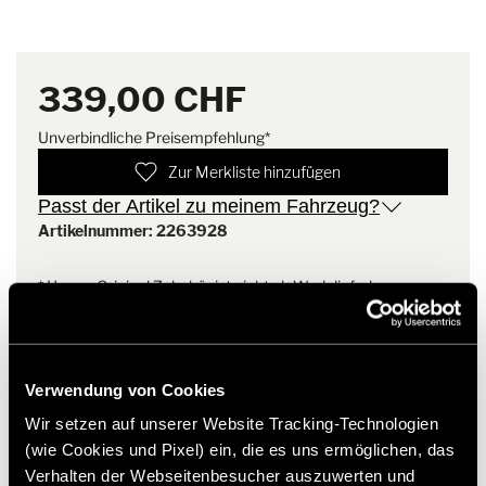
unser Hymer Original Zubehör.
Sie bietet Schutz gegen Kälte und ist eine ideale Ergänzung für
Ihren Komfort während der kalten Jahreszeit.
Hinweis
Mattenmaterial bleibt bis -30
°C flexibel
339,00 CHF
Unverbindliche Preisempfehlung*
Zur Merkliste hinzufügen
Passt der Artikel zu meinem Fahrzeug?
Artikelnummer: 2263928
* Hymer Original Zubehör ist nicht ab Werk lieferbar,
sondern ausschließlich über Ihren Handelspartner bestell-
und nachrüstbar. Abbildungen teilweise vorbehaltlich
Änderungen.
Verwendung von Cookies
Wir setzen auf unserer Website Tracking-Technologien
(wie Cookies und Pixel) ein, die es uns ermöglichen, das
Verhalten der Webseitenbesucher auszuwerten und