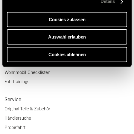
Details
Webseite und die Ermöglichung der Seitennavigation
Luxus-Wohnmobile
erforderlich sind.
Wohnmobile für 2 Personen
Cookies zulassen
Camper Van-Aufstelldach
Auswahl erlauben
Reisen & Erleben
Reiseberichte
Cookies ablehnen
Reisetipps
Wohnmobil-Checklisten
Fahrtrainings
Service
Original Teile & Zubehör
Händlersuche
Probefahrt