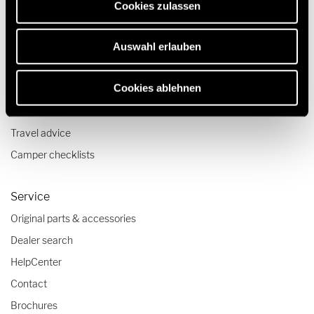
Luxury Motorhomes
Cookies zulassen
2 berth motorhomes
Auswahl erlauben
Pop top camper van
Cookies ablehnen
Travel & Enjoy
Travel stories
Travel advice
Camper checklists
Service
Original parts & accessories
Dealer search
HelpCenter
Contact
Brochures