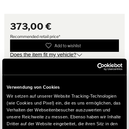
Hymer Original Accessories.
your comfort during the cold season.
Note
Mat material remains flexible
down to -30 °C
373,00 €
Recommended retail price*
Add to wishlist
Does the item fit my vehicle?
Article number: 2263928
* Hymer original accessories are not available from the
factory, but can only be ordered and retrofitted through
Verwendung von Cookies
your dealer partner. Images are subject to change.
Wir setzen auf unserer Website Tracking-Technologien
(wie Cookies und Pixel) ein, die es uns ermöglichen, das
Verhalten der Webseitenbesucher auszuwerten und
unsere Reichweite zu messen. Ebenso haben wir Inhalte
Dritter auf der Website eingebettet, die ihren Sitz in den