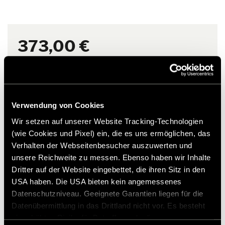
Tamaño del paquete (ancho x alto x fondo): 75 x 28 x 28 cm
los accesorios originales de Hymer.
Peso: aprox. 4 kg
Nota
El material de la estera se
mantiene flexible hasta -30 °C
373,00 €
Recomendación de precio no vinculante*
Añadir a la lista de deseos
¿El artículo se adapta a mi vehículo?
Verwendung von Cookies
Número de artículo: 2263928
Wir setzen auf unserer Website Tracking-Technologien
* Los accesorios originales de Hymer no están disponibles
(wie Cookies und Pixel) ein, die es uns ermöglichen, das
de fábrica, sino que solo pueden pedirse y adaptarse a
Verhalten der Webseitenbesucher auszuwerten und
través de su socio comercial. Las imágenes están sujetas a
unsere Reichweite zu messen. Ebenso haben wir Inhalte
cambios.
Dritter auf der Website eingebettet, die ihren Sitz in den
USA haben. Die USA bieten kein angemessenes
Datenschutzniveau. Geeignete Garantien liegen für die
Datenübermittlung in das Drittland nicht vor. Es besteht
ein erhöhtes Risiko für Betroffene, da diesen