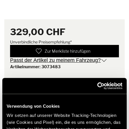
Gewicht
0.3 kg
Unser
Help Center
bietet Ihnen umfassende Antworten rund um
Batterie entnommen wird).
unser Hymer Original Zubehör.
Im Lieferumfang sind alle benötigten Anschlusskabel an den
Batterieblock bereits enthalten.
329,00 CHF
Unverbindliche Preisempfehlung*
Zur Merkliste hinzufügen
Passt der Artikel zu meinem Fahrzeug?
Artikelnummer: 3073483
* Hymer Original Zubehör ist nicht ab Werk lieferbar,
sondern ausschließlich über Ihren Handelspartner bestell-
und nachrüstbar. Abbildungen teilweise vorbehaltlich
Änderungen.
Verwendung von Cookies
Wir setzen auf unserer Website Tracking-Technologien
(wie Cookies und Pixel) ein, die es uns ermöglichen, das
Verhalten der Webseitenbesucher auszuwerten und