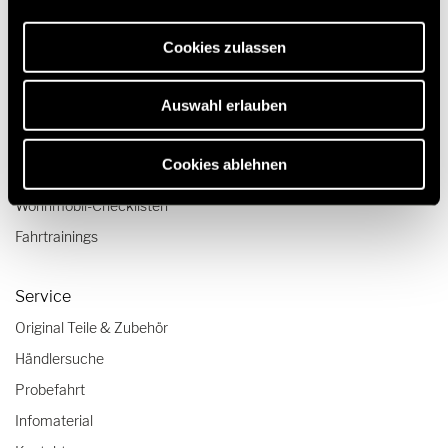
Webseite und die Ermöglichung der Seitennavigation
Wohnmobile für 2 Personen
erforderlich sind.
Cookies zulassen
Camper Van-Aufstelldach
Auswahl erlauben
Reisen & Erleben
Reiseberichte
Cookies ablehnen
Reisetipps
Wohnmobil-Checklisten
Fahrtrainings
Service
Original Teile & Zubehör
Händlersuche
Probefahrt
Infomaterial