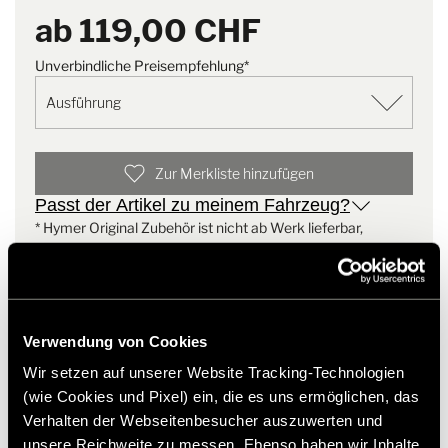
original Befestigungen seitens Mercedes gesteckt wird.
ab
119,00 CHF
Der auf dem Foto abgebildete Fahrerhausteppich dient lediglich
Unverbindliche Preisempfehlung*
als exemplarisches Bild. Die tatsächliche Form und Ausführung
kann unter Umständen von der abgebildeten Variante
abweichen.
Zur Merkliste hinzufügen
Passt der Artikel zu meinem Fahrzeug?
* Hymer Original Zubehör ist nicht ab Werk lieferbar,
sondern ausschließlich über Ihren Handelspartner bestell-
und nachrüstbar. Abbildungen teilweise vorbehaltlich
Änderungen.
Verwendung von Cookies
Wir setzen auf unserer Website Tracking-Technologien
(wie Cookies und Pixel) ein, die es uns ermöglichen, das
Verhalten der Webseitenbesucher auszuwerten und
unsere Reichweite zu messen. Ebenso haben wir Inhalte