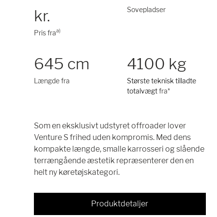
Sovepladser
kr.
a)
Pris fra
645 cm
4100 kg
Længde fra
Største teknisk tilladte
totalvægt
fra*
Som en eksklusivt udstyret offroader lover
Venture S frihed uden kompromis. Med dens
kompakte længde, smalle karrosseri og slående
terrængående æstetik repræsenterer den en
helt ny køretøjskategori.
Produktdetaljer