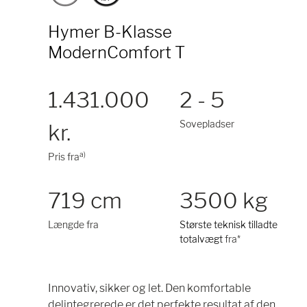
Hymer B-Klasse
ModernComfort T
1.431.000
2 - 5
Sovepladser
kr.
a)
Pris fra
719 cm
3500 kg
Længde fra
Største teknisk tilladte
totalvægt
fra*
Innovativ, sikker og let. Den komfortable
delintegrerede er det perfekte resultat af den