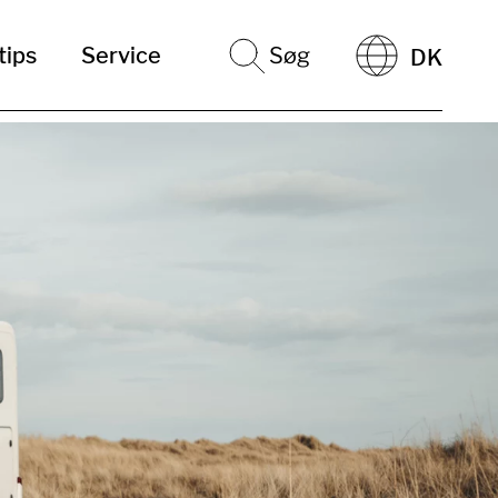
tips
Service
Søg
DK