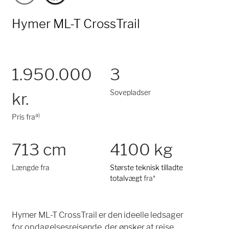
Hymer ML-T CrossTrail
1.950.000
3
Sovepladser
kr.
a)
Pris fra
713 cm
4100 kg
Længde fra
Største teknisk tilladte
totalvægt
fra*
Hymer ML-T CrossTrail er den ideelle ledsager
for opdagelsesrejsende, der ønsker at rejse