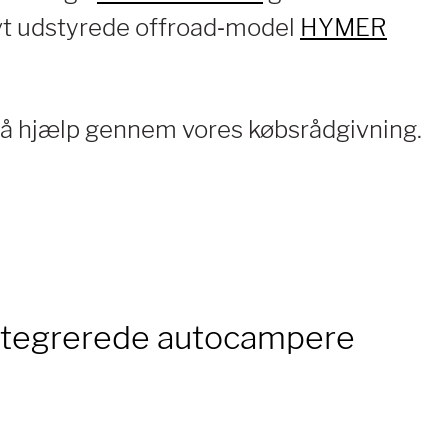
ivt udstyrede offroad‑model
HYMER
å hjælp gennem vores købsrådgivning.
integrerede autocampere