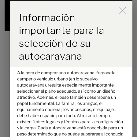
Durch Scrolling wird der B
Información
Seleccionado
importante para la
selección de su
autocaravana
A la hora de comprar una autocaravana, furgoneta
camper o vehículo urbano (en lo sucesivo:
autocaravana), resulta especialmente importante
seleccionar el plano adecuado, así como un diseño
atractivo. Además, el peso también desempeña un
papel fundamental. La familia, los amigos, el
Hymer ML-T 580
equipamiento opcional, los accesorios, el equipaje...
debe haber espacio para todo. Al mismo tiempo,
117.490,– €
2 - 3
existen límites legales y técnicos para la configuración
Precio a partir de
Plazas noche
y la carga. Cada autocaravana está concebida para un
peso determinado que no puede superarse al conducir.
6,98 m
3500 kg