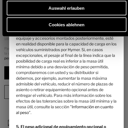
4. La masa especificada por el fabricante para el
para el equipamiento opcional montado de fábrica.
Auswahl erlauben
equipamiento opcional ...
Al aumentar la masa máxima admisible, se incrementa la masa
... es un valor fijado por Hymer en cada plano para la
especificada por el fabricante para el equipamiento opcional. El aumento
masa máxima del equipamiento opcional que se puede
se debe a la mayor masa útil por el chasis alternativo, a lo que se le debe
Cookies ablehnen
pedir. Este límite pretende garantizar que la masa útil
restar el incremento de la tara del chasis alternativo y, sobre todo, el
mínima, es decir, la masa libre prescrita por ley para el
peso de las variantes obligatorias de motor más pesadas (por ejemplo,
equipaje y accesorios montados posteriormente, esté
180 CV).
en realidad disponible para la capacidad de carga en los
Para más información y explicaciones detalladas sobre el tema del peso y
vehículos suministrados por Hymer. Si, en casos
la configuración del vehículo, visite la sección «
Información en cuanto al
excepcionales, el pesaje al final de la línea indica que la
peso
».
posibilidad de carga real es inferior a la masa útil
mínima debido a una desviación de peso permitida,
comprobaremos con usted y su distribuidor si
Siguiente paso
debemos, por ejemplo, aumentar la masa máxima
admisible del vehículo, reducir el número de plazas de
asiento o retirar equipamiento opcional antes de
Resumen de la configuración
entregar el vehículo. Para más información sobre los
efectos de las tolerancias sobre la masa útil mínima y la
masa útil, consulte la sección "
Información en cuanto
al peso
".
5. El peso adicional de equipamiento opcional o