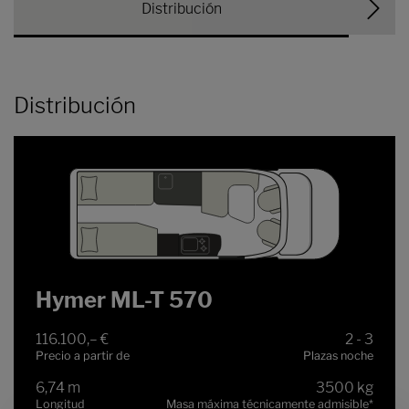
Distribución
Distribución
Hymer ML-T 570
116.100,– €
2 - 3
Precio a partir de
Plazas noche
6,74 m
3500 kg
Longitud
Masa máxima técnicamente admisible
*