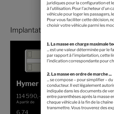
juridiques pour la configuration et
à l’utilisation. Pour l’acheteur d’un
véhicule pour loger les passagers, 
Pour vous faciliter cette décision, 
choisir votre véhicule parmi les mod
Implantation
1. La masse en charge maximale te
... est une valeur déterminée par le 
par rapport à l’implantation, cette l
l’indication correspondante pour ch
2. La masse en ordre de marche ...
... se compose – pour simplifier – d
Hymer ML-T 570
conducteur. Il est légalement autor
indiquée dans les documents de ven
114 590,– €
2 - 3
entre parenthèses après la masse en
chaque véhicule à la fin de la chaîne
A partir de
Couchages
transmettre. Vous trouverez des exp
6,74
3500 kg