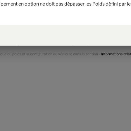
uipement en option ne doit pas dépasser les Poids défini par 
e sièges ou retirer l’équipement en option. La masse en charge maximale techn
s.
u véhicule et réduit la charge utile. Le poids supplémentaire mentionné pour 
rnée. Le poids total de l’option sélectionnée ne doit pas dépasser la masse fix
 et chaque implantation, avec laquelle Hymer détermine le poids maximal dispon
t optionnel augmente. L'augmentation résulte de la charge utile plus élevée grâc
otorisations plus lourdes éventuellement obligatoires (par ex. 180 ch).
que du poids et la configuration du véhicule dans la section «
Informations rela