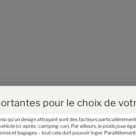
ird der Button zum Akzeptieren
ortantes pour le choix de vot
Étape 1 / 11
Implantation
nsi qu’un design attrayant sont des facteurs particulièrement
icle (ci-après : camping-car). Par ailleurs, le poids joue égal
res et bagages – tout cela doit pouvoir loger. Parallèlement, 