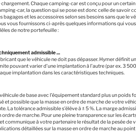
 le chargement. Chaque camping-car est conçu pour un certain 
 camping-car, la question qui se pose est donc celle de savoir 
les bagages et les accessoires selon ses besoins sans que le 
nous vous fournissons ci-après quelques informations qui vous
èles de notre portefeuille :
chniquement admissible ...
fabricant que le véhicule ne doit pas dépasser. Hymer définit u
imite pouvant varier d’une implantation à l’autre (par ex. 3 50
aque implantation dans les caractéristiques techniques.
u véhicule de base avec l’équipement standard plus un poids fo
Hymer ML-T 580
isé et possible que la masse en ordre de marche de votre véhi
te. La tolérance admissible s’élève à ± 5 %. La marge admiss
115 970,– €
2 - 3
 ordre de marche. Pour une pleine transparence sur les écart
 et communique à votre partenaire le résultat de la pesée de v
A partir de
Couchages
lications détaillées sur la masse en ordre de marche au point
6,98
3500 kg