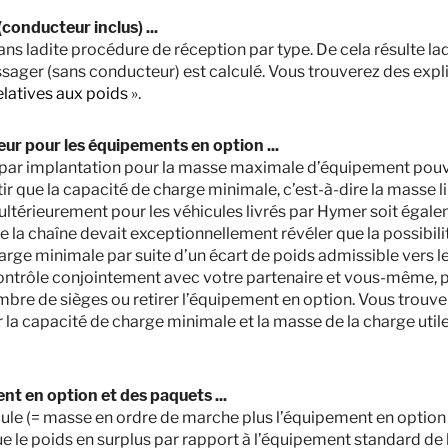
m
Masse en charge maximale
conducteur inclus) ...
techniquement admissible
*
Longueur
 dans ladite procédure de réception par type. De cela résulte l
ssager (sans conducteur) est calculé. Vous trouverez des expl
elatives aux poids
».
Sélectionner ce modèle
teur pour les équipements en option ...
mer par implantation pour la masse maximale d’équipement po
ir que la capacité de charge minimale, c’est-à-dire la masse lib
ltérieurement pour les véhicules livrés par Hymer soit égale
 de la chaîne devait exceptionnellement révéler que la possibi
rge minimale par suite d’un écart de poids admissible vers le
n contrôle conjointement avec votre partenaire et vous-même, 
la France métropolitaine. Les prix dans d'autres pays peuvent différer en raiso
ombre de sièges ou retirer l’équipement en option. Vous trouve
e agréé pour connaître les prix en vigueur dans votre pays.
 la capacité de charge minimale et la masse de la charge utile
une valeur standard définie dans la procédure de réception par type. En raison 
 atteindre jusqu’à ± 5 % de la masse en ordre de marche sont autorisés par la 
ini par le constructeur pour les équipements en option, il s’agit d’une valeur
nt en option et des paquets ...
ption installé en usine. La limitation de l’équipement en option a pour but de g
eurement sur les véhicules livrés par Hymer, est aussi réellement disponible pou
cule (= masse en ordre de marche plus l’équipement en option 
la pesée devait exceptionnellement révéler que, malgré la limitation de l’équipe
e le poids en surplus par rapport à l’équipement standard de 
 admissible vers le haut, nous procéderons alors, avant la livraison du véhicul