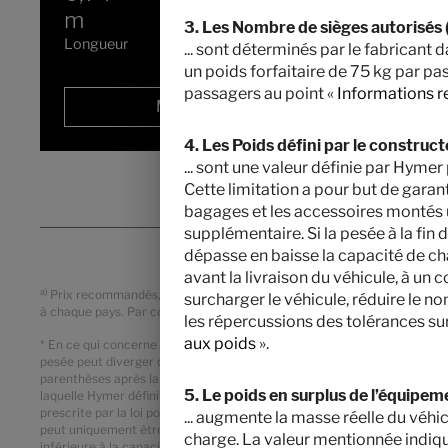
m
Masse en charge maximale
3. Les Nombre de sièges autorisés (
techniquement admissible
*
Longueur
... sont déterminés par le fabricant
un poids forfaitaire de 75 kg par pa
passagers au point «
Informations r
Modèle sélectionné
4. Les Poids défini par le construc
... sont une valeur définie par Hy
Cette limitation a pour but de garant
bagages et les accessoires montés u
supplémentaire. Si la pesée à la fin
dépasse en baisse la capacité de cha
avant la livraison du véhicule, à u
a)
Prix recommandés, sans engagement, basés sur les tarifs valables pour 
surcharger le véhicule, réduire le n
à chaque pays. Par conséquent, veuillez contacter votre concessionnair
les répercussions des tolérances sur
aux poids
».
* En ce qui concerne la masse en ordre de marche indiquée, il s’agit d’
pesée peut diverger de la valeur indiquée ci-dessus. Des écarts pouvant
parenthèses après la masse en ordre de marche. Dans le cas du poids déf
5. Le poids en surplus de l’équipeme
laquelle Hymer définit le poids maximal disponible pour l’équipement en o
prescrite par la loi pour les bagages et les accessoires installés ultéri
... augmente la masse réelle du véhi
peut uniquement être déterminé par une pesée à la fin de la chaîne. Si 
charge. La valeur mentionnée indiqu
inférieure à la capacité de charge minimale du fait d’un écart de poids