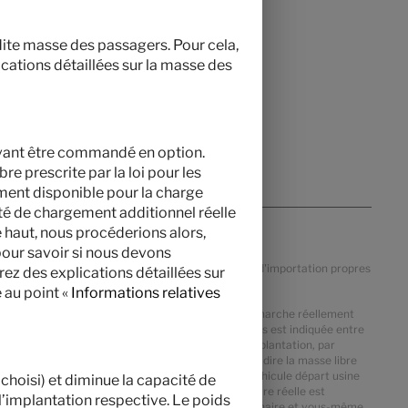
adite masse des passagers. Pour cela,
ications détaillées sur la masse des
uvant être commandé en option.
re prescrite par la loi pour les
ment disponible pour la charge
lité de chargement additionnel réelle
 haut, nous procéderions alors,
pour savoir si nous devons
n de la devise, de la TVA, des taxes et des droits d'importation propres
rez des explications détaillées sur
 au point «
Informations relatives
des tolérances de fabrication, la masse en ordre de marche réellement
loi et possibles. La marge admissible en kilogrammes est indiquée entre
 calculée déterminée pour chaque type et chaque implantation, par
arantir que la capacité de charge minimale, c’est-à-dire la masse libre
r la charge supplémentaire. Le poids réel de votre véhicule départ usine
choisi) et diminue la capacité de
ment en option, la capacité de charge supplémentaire réelle est
l’implantation respective. Le poids
e, à un contrôle conjointement avec votre concessionnaire et vous-même,