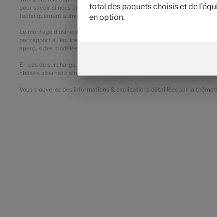
total des paquets choisis et de l’éq
pour savoir si nous devons surcharger le véhicule, réduire le nombre d
techniquement admissible sur l’essieu n’ont pas le droit d’être dépassée
en option.
Le montage d’usine d'équipements optionnels augmente la masse réelle d
par rapport à l'équipement de série du modèle ou de l'implantation conce
aperçus des modèles. Il s'agit d'une valeur calculée pour chaque modèle
En cas de surcharge, la masse fixée par le constructeur pour l'équipemen
châssis alternatif ainsi que, en particulier, le poids des variantes des m
Vous trouverez des informations & explications détaillées sur la thémati