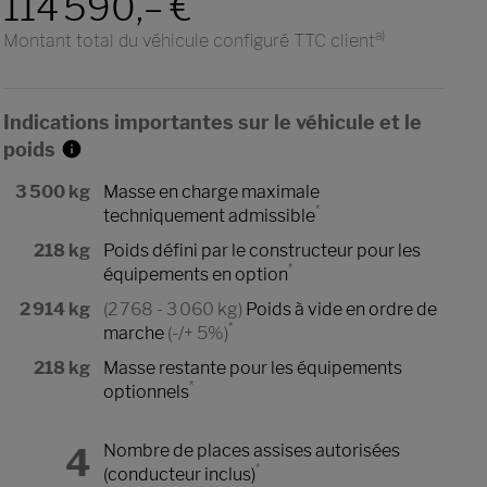
114 590,– €
a)
Montant total du véhicule configuré TTC client
Indications importantes sur le véhicule et le
poids
3 500 kg
Masse en charge maximale
*
techniquement admissible
218 kg
Poids défini par le constructeur pour les
*
équipements en option
2 914 kg
(2 768 - 3 060 kg)
Poids à vide en ordre de
*
marche
(-/+ 5%)
218 kg
Masse restante pour les équipements
*
optionnels
4
Nombre de places assises autorisées
*
(conducteur inclus)