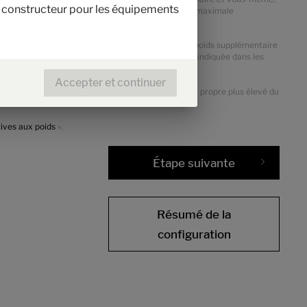
le constructeur pour les équipements
iquement admissible du véhicule ainsi que la masse maximale
les packs et les équipements optionnels indique le poids supplémentaire
ée par le constructeur pour l'équipement optionnel, indiquée dans les
ible pour l'équipement optionnel installé d’usine.
Accepter et continuer
e au châssis alternatif. Il faut en déduire le poids propre plus élevé du
tives aux poids
».
Étape suivante
Résumé de la
configuration