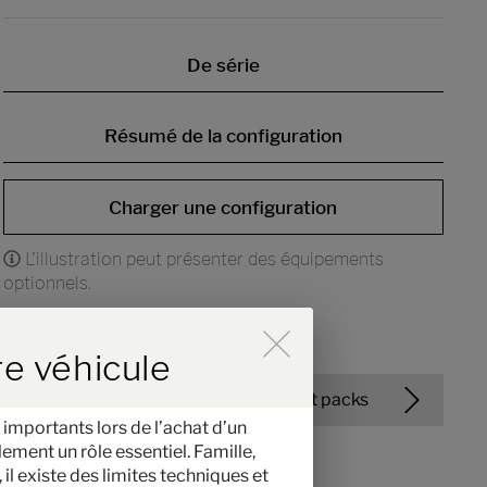
De série
Résumé de la configuration
Charger une configuration
L'illustration peut présenter des équipements
optionnels.
 der Hinweise im Overlay aktiv
re véhicule
Éditions et packs
 importants lors de l’achat d’un
ement un rôle essentiel. Famille,
il existe des limites techniques et