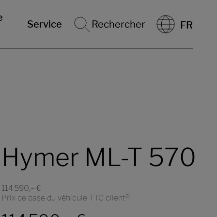
e
g
218 kg
Service
Rechercher
FR
arge maximale
Poids défini par le constructeur pour
*
*
nt admissible
les équipements en option
g
218 kg
60 kg)
Poids à vide en
Masse restante pour les
*
*
rche
(-/+ 5%)
équipements optionnels
Éditions et packs
Hymer ML-T 570
114 590,– €
a)
Prix de base du véhicule TTC client