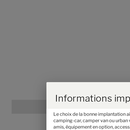
Durch Scrolling w
Informations imp
Le choix de la bonne implantation ai
camping-car, camper van ou urban veh
amis, équipement en option, accessoi