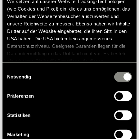
Wir setzen auf unserer Website Tracking-Technologien
(wie Cookies und Pixel) ein, die es uns ermöglichen, das
Verhalten der Webseitenbesucher auszuwerten und
unsere Reichweite zu messen. Ebenso haben wir Inhalte
Dritter auf der Website eingebettet, die ihren Sitz in den
USA haben. Die USA bieten kein angemessenes
Datenschutzniveau. Geeignete Garantien liegen für die
Datenübermittlung in das Drittland nicht vor. Es besteht
ein erhöhtes Risiko für Betroffene, da diesen
möglicherweise keine Rechtsbehelfsmöglichkeiten
Einwilligungsauswahl
zustehen. Eingesetzte Dienstleister können Daten für
Notwendig
eigene Zwecke verarbeiten und mit anderen Daten
zusammenführen. Weitere Informationen finden Sie in
Präferenzen
unserer
Datenschutzerklärung
. Akzeptieren Sie oder
Fundas asientos Club grafito
wählen Sie einzelne Cookies/Dienste in den
Einstellungen aus, erteilen Sie uns Ihre Einwilligung zur
Statistiken
362,00 €
RRP*
Verarbeitung Ihrer Daten zu den genannten Zwecken. Die
Einwilligung ist freiwillig, für den Besuch der Website
Marketing
nicht erforderlich und kann jederzeit über die