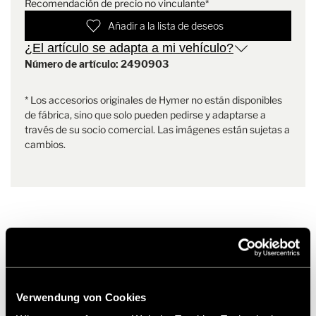
su colocación. Además, las fundas están forradas con espuma
Recomendación de precio no vinculante*
Peso
1.9 kg
permeable al aire de 4 mm en la parte posterior para que el calor
Añadir a la lista de deseos
corporal pueda disiparse hacia la parte posterior y resulten
cómodas de usar incluso en viajes largos.
¿El artículo se adapta a mi vehículo?
Número de artículo: 2490903
Las costuras están especialmente bien cosidas y reforzadas
adicionalmente en la zona de la entrada para que no se suelten
* Los accesorios originales de Hymer no están disponibles
con el tiempo. El diseño hace juego con el interior de la cabina del
de fábrica, sino que solo pueden pedirse y adaptarse a
conductor y se integra armoniosamente en los mundos vitales del
través de su socio comercial. Las imágenes están sujetas a
cambios.
Productos similares
Verwendung von Cookies