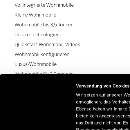
Vollintegrierte Wohnmobile
Kleine Wohnmobile
Wohnmobile bis 3,5 Tonnen
Unsere Technologien
Quickstart-Wohnmobil-Videos
Wohnmobil konfigurieren
Luxus-Wohnmobile
Wohnmobile für 2 Personen
Camper Van-Aufstelldach
Verwendung von Cookies
Wir setzen auf unserer Web
ermöglichen, das Verhalt
Ebenso haben wir Inhalte D
Bleiben Sie mit uns über soziale Netzwerke in
E
bieten kein angemessenes 
Kontakt:
O
das Drittland nicht vor. E
/
Rechtsbehelfsmöglichkeite