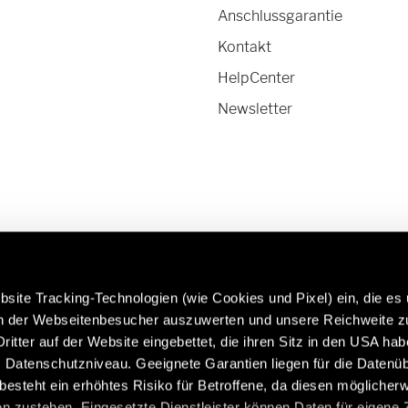
Anschlussgarantie
Kontakt
HelpCenter
Newsletter
site Tracking-Technologien (wie Cookies und Pixel) ein, die es
en der Webseitenbesucher auszuwerten und unsere Reichweite 
ritter auf der Website eingebettet, die ihren Sitz in den USA ha
rfahren Sie mehr über Hymer
Caravans in Premium-Qual
Datenschutzniveau. Geeignete Garantien liegen für die Datenüb
riginalteile & Zubehör:
https://www.eriba.com/de
s besteht ein erhöhtes Risiko für Betroffene, da diesen möglicher
de/de/modelle/original-teile-
n zustehen. Eingesetzte Dienstleister können Daten für eigene