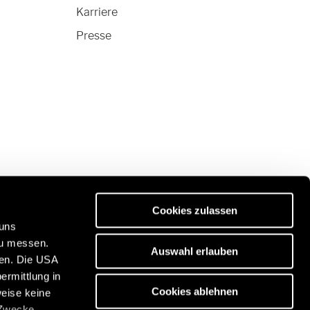
Karriere
Presse
Cookies zulassen
 uns
zu messen.
Auswahl erlauben
ben. Die USA
ität:
Entdecken Sie unser Reiseportal:
ermittlung in
/de
https://www.freeontour.com/de
Cookies ablehnen
weise keine
 Zwecke