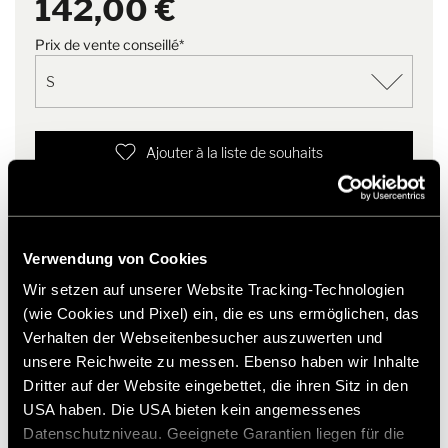
142,00 €
respect de l'environnement - à
Inserts latéraux strech élastiques et extrêmement respirants,
partir de matériaux durables,
pour une plus grande libert&eacute de mouvement
avec des procédés qui
Prix de vente conseillé*
Manches préformées
préservent les ressources et
Capuche, manchettes et ourlet &agrave bordure en Lycra
dans des conditions de travail
équitables.
Ajouter à la liste de souhaits
Cet article convient-il à mon véhicule ?
Numéro d'article: 3051742
* Les accessoires Hymer d'origine ne sont pas disponibles
Verwendung von Cookies
en usine, mais peuvent uniquement être commandés et
Wir setzen auf unserer Website Tracking-Technologien
installés auprès de votre partenaire commercial. Les
(wie Cookies und Pixel) ein, die es uns ermöglichen, das
images peuvent être modifiées.
Verhalten der Webseitenbesucher auszuwerten und
unsere Reichweite zu messen. Ebenso haben wir Inhalte
Dritter auf der Website eingebettet, die ihren Sitz in den
USA haben. Die USA bieten kein angemessenes
Datenschutzniveau. Geeignete Garantien liegen für die