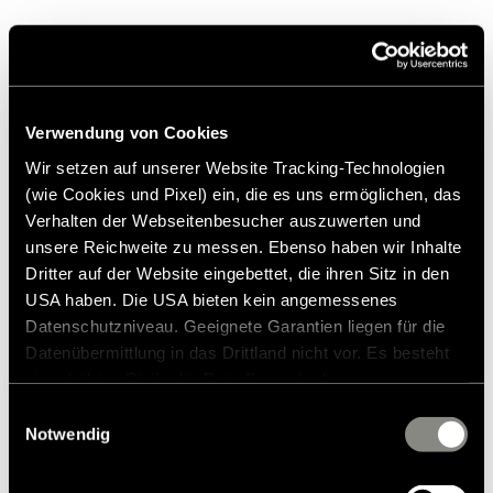
1.176,00 €
Verwendung von Cookies
Wir setzen auf unserer Website Tracking-Technologien
Prezzo di vendita consigliato*
(wie Cookies und Pixel) ein, die es uns ermöglichen, das
Aggiungi alla lista dei desideri
Verhalten der Webseitenbesucher auszuwerten und
L'articolo si adatta al mio veicolo?
unsere Reichweite zu messen. Ebenso haben wir Inhalte
Numero dell'articolo: 3177468
Dritter auf der Website eingebettet, die ihren Sitz in den
USA haben. Die USA bieten kein angemessenes
* Gli accessori originali Hymer non sono disponibili dalla
Datenschutzniveau. Geeignete Garantien liegen für die
fabbrica, ma possono essere ordinati e installati solo
Datenübermittlung in das Drittland nicht vor. Es besteht
tramite il tuo partner commerciale. Le immagini sono
ein erhöhtes Risiko für Betroffene, da diesen
soggette a modifiche.
möglicherweise keine Rechtsbehelfsmöglichkeiten
Einwilligungsauswahl
zustehen. Eingesetzte Dienstleister können Daten für
Notwendig
eigene Zwecke verarbeiten und mit anderen Daten
zusammenführen. Weitere Informationen finden Sie in