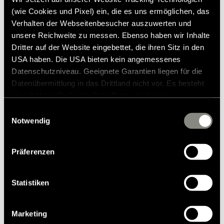
(wie Cookies und Pixel) ein, die es uns ermöglichen, das
Verhalten der Webseitenbesucher auszuwerten und
unsere Reichweite zu messen. Ebenso haben wir Inhalte
Dritter auf der Website eingebettet, die ihren Sitz in den
USA haben. Die USA bieten kein angemessenes
Datenschutzniveau. Geeignete Garantien liegen für die
Datenübermittlung in das Drittland nicht vor. Es besteht
Modelle & Technologien
ein erhöhtes Risiko für Betroffene, da diesen
Wohnmobile
möglicherweise keine Rechtsbehelfsmöglichkeiten
Einwilligungsauswahl
zustehen. Eingesetzte Dienstleister können Daten für
Notwendig
Mercedes Wohnmobile
eigene Zwecke verarbeiten und mit anderen Daten
Camper Vans bzw. Kastenwagen
zusammenführen. Weitere Informationen finden Sie in
Präferenzen
Teilintegrierte Wohnmobile
unserer
Datenschutzerklärung
. Akzeptieren Sie oder
wählen Sie einzelne Cookies/Dienste in den
Vollintegrierte Wohnmobile
Einstellungen aus, erteilen Sie uns Ihre Einwilligung zur
Statistiken
Kleine Wohnmobile
Verarbeitung Ihrer Daten zu den genannten Zwecken. Die
Wohnmobile bis 3,5 Tonnen
Einwilligung ist freiwillig, für den Besuch der Website
Marketing
nicht erforderlich und kann jederzeit über die
Unsere Technologien