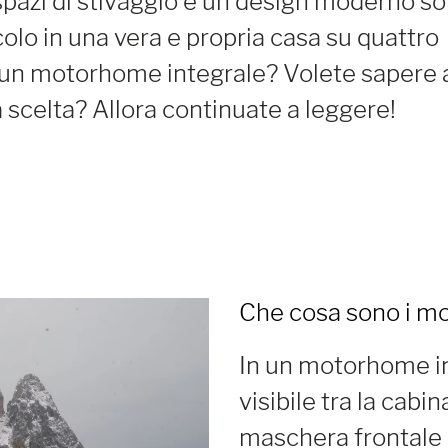
i spazi di stivaggio e un design moderno s
olo in una vera e propria casa su quattro
e un motorhome integrale? Volete sapere 
 scelta? Allora continuate a leggere!
Che cosa sono i mo
In un motorhome in
visibile tra la cabi
maschera frontale