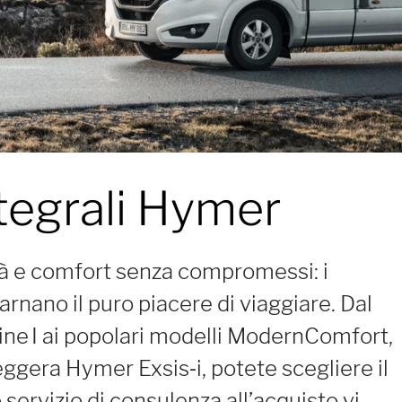
egrali Hymer
ità e comfort senza compromessi: i
nano il puro piacere di viaggiare. Dal
e I ai popolari modelli ModernComfort,
leggera Hymer Exsis‑i, potete scegliere il
o servizio di consulenza all’acquisto vi