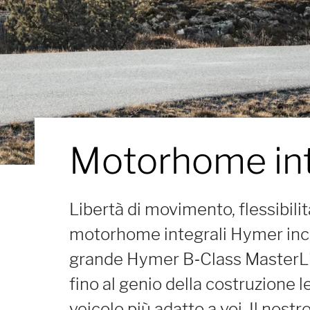
Motorhome int
Libertà di movimento, flessibil
motorhome integrali Hymer incar
grande Hymer B‑Class MasterLin
fino al genio della costruzione 
veicolo più adatto a voi. Il nostr