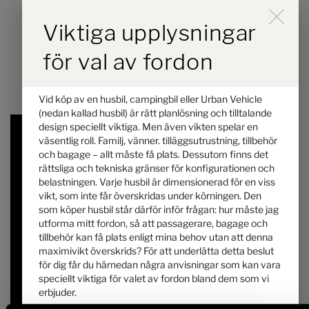
Durch Scrolling wird der B
Viktiga upplysningar
Välj planlösning
för val av fordon
Vid köp av en husbil, campingbil eller Urban Vehicle
(nedan kallad husbil) är rätt planlösning och tilltalande
design speciellt viktiga. Men även vikten spelar en
väsentlig roll. Familj, vänner. tilläggsutrustning, tillbehör
och bagage – allt måste få plats. Dessutom finns det
rättsliga och tekniska gränser för konfigurationen och
belastningen. Varje husbil är dimensionerad för en viss
vikt, som inte får överskridas under körningen. Den
som köper husbil står därför inför frågan: hur måste jag
utforma mitt fordon, så att passagerare, bagage och
Hymer ML-T 580
tillbehör kan få plats enligt mina behov utan att denna
maximivikt överskrids? För att underlätta detta beslut
för dig får du härnedan några anvisningar som kan vara
1 549 000,– kr
2 - 3
speciellt viktiga för valet av fordon bland dem som vi
Pris från
Sovplatser
erbjuder.
6,98 m
3500 kg