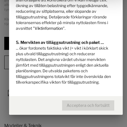
alternativa chassits egenvikt samt framför allt vikten hos eventuellt
ökning av tillåten belastning efter typgodkännande,
tyngre motorvarianter (t.ex. 180 HK).
reducering av sittplatserna, eller slopande av
tilläggsutrustning. Detaljerade förklaringar rörande
Klicka på rubriken ”
Viktinformation
” för att se utförliga anvisningar och
toleransernas effekter på minsta nyttolasten finns i
förklaringar av viktfrågorna och konfiguration av fordonet.
avsnittet "
Viktinformation
".
5. Mervikten av tilläggsutrustning och paket ...
Nästa steg
... ökar fordonets faktiska vikt (= vikt i körklart skick
plus utvald tilläggsutrustning) och reducerar
nyttolasten. Det angivna värdet utvisar mervikten
Konfigurationsöversikt
jämfört med tilläggsutrustningen enligt den aktuella
planlösningen. De utvalda paketens och
tilläggsutrustningens totalvikt får inte överskrida den
tillverkarspecifika vikten för tilläggsutrustning.
Acceptera och fortsätt
Modeller & Teknik