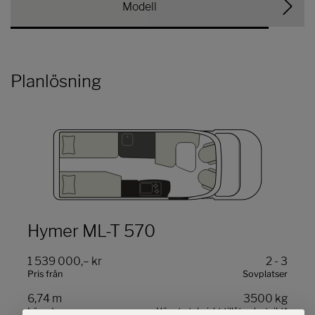
Modell
Planlösning
Hymer ML-T 570
1 539 000,– kr
2 - 3
Pris från
Sovplatser
6,74 m
3500 kg
Längd
Högsta tekniskt tillåtna lastvikt
*