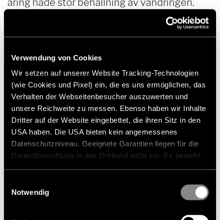
åring hade stor behållning av vandringen.
Oslagbar utsikt direkt från barnvagnen.
Verwendung von Cookies
Wir setzen auf unserer Website Tracking-Technologien
(wie Cookies und Pixel) ein, die es uns ermöglichen, das
Verhalten der Webseitenbesucher auszuwerten und
unsere Reichweite zu messen. Ebenso haben wir Inhalte
Dritter auf der Website eingebettet, die ihren Sitz in den
USA haben. Die USA bieten kein angemessenes
Datenschutzniveau. Geeignete Garantien liegen für die
Datenübermittlung in das Drittland nicht vor. Es besteht
ein erhöhtes Risiko für Betroffene, da diesen
möglicherweise keine Rechtsbehelfsmöglichkeiten
Einwilligungsauswahl
zustehen. Eingesetzte Dienstleister können Daten für
Notwendig
eigene Zwecke verarbeiten und mit anderen Daten
I låghängande moln och dimma kör de
zusammenführen. Weitere Informationen finden Sie in