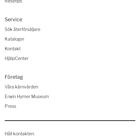
Resetips
Service
Sök återförsäljare
Kataloger
Kontakt
HjälpCenter
Företag
Våra kärnvärden
Erwin Hymer Museum
Press
Håll kontakten: