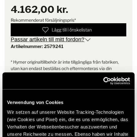
utseendet, den fasta stoppningen och den höga funktionaliteten.
4.162,00 kr.
Alla klädseltyger är tillverkade av 100% polyester och är
utrustade med en glidande klädselfleece för enklare montering.
Dessutom är överdragen fodrade med 4 mm luftgenomsläppligt
Rekommenderat försäljningspris*
skum på baksidan så att kroppsvärmen kan avledas bakåt, vilket
Lägg till i önskelistan
gör dem bekväma att använda även under långa resor.
Passar artikeln till mitt fordon?
Artikelnummer: 2579241
Sömmarna är särskilt tätt sydda och dessutom förstärkta i
ingångsområdet så att de inte lossnar med tiden. Designen
matchar hyttens interiör och smälter harmoniskt in i de bakre
* Hymer originaltillbehör är inte tillgängliga från fabriken,
sittgruppernas vardagsrum.
utan kan endast beställas och eftermonteras via din
återförsäljare. Bilder kan ändras.
Verwendung von Cookies
Wir setzen auf unserer Website Tracking-Technologien
(wie Cookies und Pixel) ein, die es uns ermöglichen, das
Liknande produkter
Verhalten der Webseitenbesucher auszuwerten und
unsere Reichweite zu messen. Ebenso haben wir Inhalte