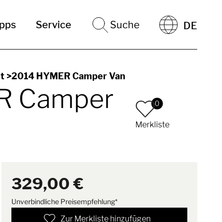
ipps
Service
Suche
DE
it >2014 HYMER Camper Van
ER Camper
0
Merkliste
329,00 €
Unverbindliche Preisempfehlung*
Zur Merkliste hinzufügen