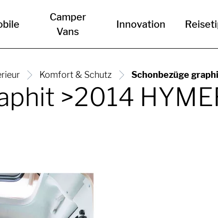
Camper
bile
Innovation
Reiset
Vans
erieur
Komfort & Schutz
Schonbezüge graph
aphit >2014 HYM