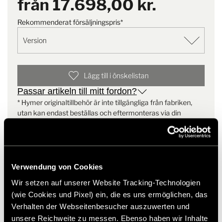
från
17.698,00 kr.
Omfattning av leverans:
1 del Batteri S
Anmärkning
Rekommenderat försäljningspris*
För att säkerställa snabbare
1 del kommunikationskabel 1000 mm
laddning av batterierna
1 st anslutningskabel för batteri S till säkringsbox
rekommenderar vi att du
1 säkring
beställer den extra
1 batterihållare
originalladdaren
Lägg till i önskelistan
Eftermonteringssats 4:e Battery S i B-MC + B-ML från MY
Passar artikeln till mitt fordon?
2025
* Hymer originaltillbehör är inte tillgängliga från fabriken,
Omfattning av leverans:
utan kan endast beställas och eftermonteras via din
1 batteri S
återförsäljare. Bilder kan ändras.
1 del monteringssats
1 anslutningskabel för batteri S till säkringsbox
1 säkring
Verwendung von Cookies
Obs:
För snabbare laddning av batterierna rekommenderar vi att
du beställer den extra originalladdaren
Wir setzen auf unserer Website Tracking-Technologien
Artikelnummer: 8502874
(wie Cookies und Pixel) ein, die es uns ermöglichen, das
Verhalten der Webseitenbesucher auszuwerten und
Liknande produkter
unsere Reichweite zu messen. Ebenso haben wir Inhalte