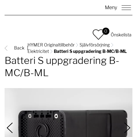
Meny
0
Önskelista
HYMER Originaltillbehör
Självförsörjning
Back
Elektricitet
Batteri S uppgradering B-MC/B-ML
Batteri S uppgradering B-
MC/B-ML