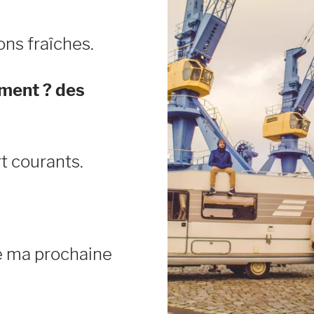
ons fraîches.
ment ? des
rt courants.
re ma prochaine