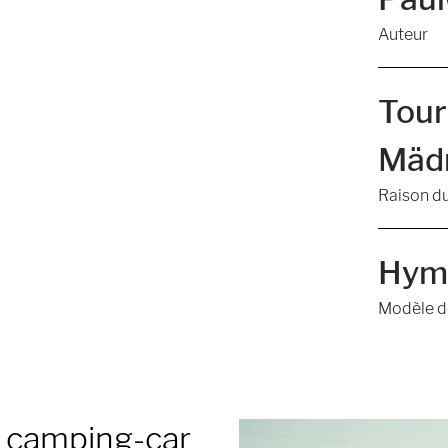
Auteur
Tour
Mädn
Raison d
Hym
Modèle d
e camping-car