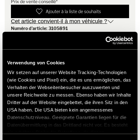
Prix de vente conseillé*
B SupremeLine : 674,704,708
Exsis-i : 588
Ajouter à la liste de souhaits
Exsis-t : 588
Cet article convient-il à mon véhicule ?
ML-T : 570, 580,620
Numéro d'article: 3105891
B MC-I : 550, 580, 600, 680, 690
B MC-T : 550, 580, 600, 680 ,690
B MasterLine : 780, 790
* Les accessoires Hymer d'origine ne sont pas disponibles
Campervan : Free, DuoCar S, Free S 600
en usine, mais peuvent uniquement être commandés et
installés auprès de votre partenaire commercial. Les
Verwendung von Cookies
images peuvent être modifiées.
Wir setzen auf unserer Website Tracking-Technologien
(wie Cookies und Pixel) ein, die es uns ermöglichen, das
Verhalten der Webseitenbesucher auszuwerten und
unsere Reichweite zu messen. Ebenso haben wir Inhalte
Dritter auf der Website eingebettet, die ihren Sitz in den
USA haben. Die USA bieten kein angemessenes
Datenschutzniveau. Geeignete Garantien liegen für die
Datenübermittlung in das Drittland nicht vor. Es besteht
ein erhöhtes Risiko für Betroffene, da diesen
möglicherweise keine Rechtsbehelfsmöglichkeiten