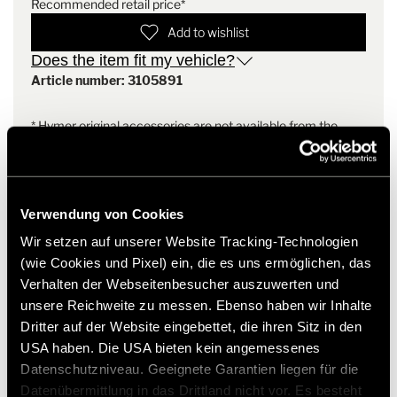
Recommended retail price*
Exsis-i: 588
Exsis-t: 588
Add to wishlist
ML-T: 570, 580, 620
Does the item fit my vehicle?
B MC-I: 550, 580, 600, 680, 690
Article number: 3105891
B MC-T: 550, 580, 600, 680 ,690
B MasterLine: 780, 790
Campervan: Free, DuoCar S, Free S 600
* Hymer original accessories are not available from the
factory, but can only be ordered and retrofitted through
your dealer partner. Images are subject to change.
Verwendung von Cookies
Wir setzen auf unserer Website Tracking-Technologien
(wie Cookies und Pixel) ein, die es uns ermöglichen, das
Verhalten der Webseitenbesucher auszuwerten und
unsere Reichweite zu messen. Ebenso haben wir Inhalte
Dritter auf der Website eingebettet, die ihren Sitz in den
USA haben. Die USA bieten kein angemessenes
Datenschutzniveau. Geeignete Garantien liegen für die
Models and Technology
Datenübermittlung in das Drittland nicht vor. Es besteht