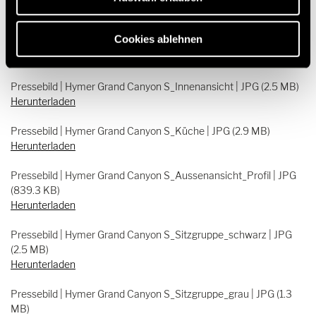
Herunterladen
Cookies ablehnen
Pressebild | Hymer Grand Canyon S_Bad | JPG (2.4 MB)
Herunterladen
Pressebild | Hymer Grand Canyon S_Innenansicht | JPG (2.5 MB)
Herunterladen
Pressebild | Hymer Grand Canyon S_Küche | JPG (2.9 MB)
Herunterladen
Pressebild | Hymer Grand Canyon S_Aussenansicht_Profil | JPG
(839.3 KB)
Herunterladen
Pressebild | Hymer Grand Canyon S_Sitzgruppe_schwarz | JPG
(2.5 MB)
Herunterladen
Pressebild | Hymer Grand Canyon S_Sitzgruppe_grau | JPG (1.3
MB)