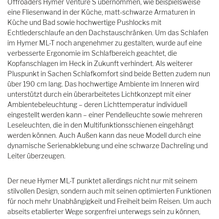
Offroaders Hymer Venture S übernommen, wie beispielsweise
eine Fliesenwand in der Küche, matt-schwarze Armaturen in
Küche und Bad sowie hochwertige Pushlocks mit
Echtlederschlaufe an den Dachstauschränken. Um das Schlafen
im Hymer ML-T noch angenehmer zu gestalten, wurde auf eine
verbesserte Ergonomie im Schlafbereich geachtet, die
Kopfanschlagen im Heck in Zukunft verhindert. Als weiterer
Pluspunkt in Sachen Schlafkomfort sind beide Betten zudem nun
über 190 cm lang. Das hochwertige Ambiente im Inneren wird
unterstützt durch ein überarbeitetes Lichtkonzept mit einer
Ambientebeleuchtung – deren Lichttemperatur individuell
eingestellt werden kann – einer Pendelleuchte sowie mehreren
Leseleuchten, die in den Multifunktionsschienen eingehängt
werden können. Auch Außen kann das neue Modell durch eine
dynamische Serienabklebung und eine schwarze Dachreling und
Leiter überzeugen.
Der neue Hymer ML-T punktet allerdings nicht nur mit seinem
stilvollen Design, sondern auch mit seinen optimierten Funktionen
für noch mehr Unabhängigkeit und Freiheit beim Reisen. Um auch
abseits etablierter Wege sorgenfrei unterwegs sein zu können,