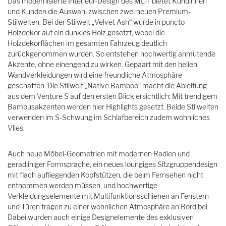
Das modernisierte Interieur-Design des ML-T bietet Kundinnen
und Kunden die Auswahl zwischen zwei neuen Premium-
Stilwelten. Bei der Stilwelt „Velvet Ash“ wurde in puncto
Holzdekor auf ein dunkles Holz gesetzt, wobei die
Holzdekorflächen im gesamten Fahrzeug deutlich
zurückgenommen wurden. So entstehen hochwertig anmutende
Akzente, ohne einengend zu wirken. Gepaart mit den hellen
Wandverkleidungen wird eine freundliche Atmosphäre
geschaffen. Die Stilwelt „Native Bamboo“ macht die Ableitung
aus dem Venture S auf den ersten Blick ersichtlich: Mit trendigem
Bambusakzenten werden hier Highlights gesetzt. Beide Stilwelten
verwenden im S-Schwung im Schlafbereich zudem wohnliches
Vlies.
Auch neue Möbel-Geometrien mit modernen Radien und
geradliniger Formsprache, ein neues loungiges Sitzgruppendesign
mit flach aufliegenden Kopfstützen, die beim Fernsehen nicht
entnommen werden müssen, und hochwertige
Verkleidungselemente mit Multifunktionsschienen an Fenstern
und Türen tragen zu einer wohnlichen Atmosphäre an Bord bei.
Dabei wurden auch einige Designelemente des exklusiven