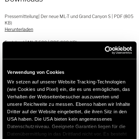
Pressemitteilung| Der neue ML-T und Grand Canyon S | PDF (805
KB)
Herunterladen
Factsheet | ML-T 580 | PDF (109 KB)
Herunterladen
Factsheet | Grand Canyon S | PDF (153 KB)
Herunterladen
Verwendung von Cookies
Pressebild | Hymer ML-T_Aussenansicht_1 | JPG (3.4 MB)
Wir setzen auf unserer Website Tracking-Technologien
Herunterladen
(wie Cookies und Pixel) ein, die es uns ermöglichen, das
Verhalten der Webseitenbesucher auszuwerten und
Pressebild | Hymer ML-T_Aussenansicht_2 | JPG (3.5 MB)
unsere Reichweite zu messen. Ebenso haben wir Inhalte
Herunterladen
Dritter auf der Website eingebettet, die ihren Sitz in den
USA haben. Die USA bieten kein angemessenes
Pressebild | Hymer ML-T_Aussenansicht_3 | JPG (2 MB)
Datenschutzniveau. Geeignete Garantien liegen für die
Herunterladen
Datenübermittlung in das Drittland nicht vor. Es besteht