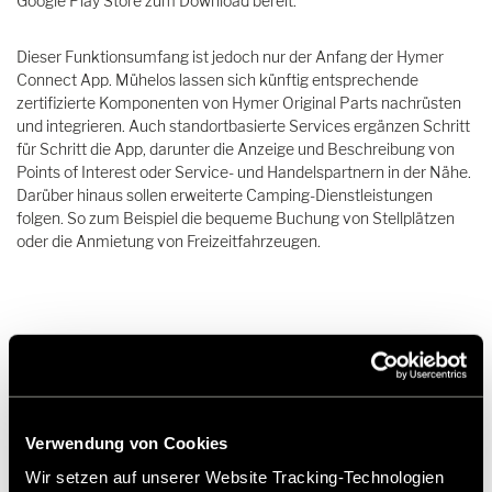
Google Play Store zum Download bereit.
Dieser Funktionsumfang ist jedoch nur der Anfang der Hymer
Connect App. Mühelos lassen sich künftig entsprechende
zertifizierte Komponenten von Hymer Original Parts nachrüsten
und integrieren. Auch standortbasierte Services ergänzen Schritt
für Schritt die App, darunter die Anzeige und Beschreibung von
Points of Interest oder Service- und Handelspartnern in der Nähe.
Darüber hinaus sollen erweiterte Camping-Dienstleistungen
folgen. So zum Beispiel die bequeme Buchung von Stellplätzen
oder die Anmietung von Freizeitfahrzeugen.
Cookie benötigt
Verwendung von Cookies
Bitte erlauben Sie die Marketing Cookies um dieses
Video anzuzeigen
Wir setzen auf unserer Website Tracking-Technologien