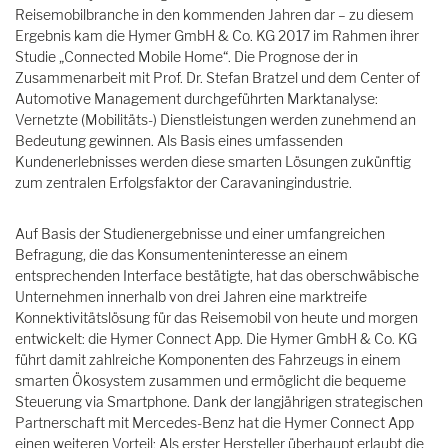
Reisemobilbranche in den kommenden Jahren dar – zu diesem
Ergebnis kam die Hymer GmbH & Co. KG 2017 im Rahmen ihrer
Studie „Connected Mobile Home“. Die Prognose der in
Zusammenarbeit mit Prof. Dr. Stefan Bratzel und dem Center of
Automotive Management durchgeführten Marktanalyse:
Vernetzte (Mobilitäts-) Dienstleistungen werden zunehmend an
Bedeutung gewinnen. Als Basis eines umfassenden
Kundenerlebnisses werden diese smarten Lösungen zukünftig
zum zentralen Erfolgsfaktor der Caravaningindustrie.
Auf Basis der Studienergebnisse und einer umfangreichen
Befragung, die das Konsumenteninteresse an einem
entsprechenden Interface bestätigte, hat das oberschwäbische
Unternehmen innerhalb von drei Jahren eine marktreife
Konnektivitätslösung für das Reisemobil von heute und morgen
entwickelt: die Hymer Connect App. Die Hymer GmbH & Co. KG
führt damit zahlreiche Komponenten des Fahrzeugs in einem
smarten Ökosystem zusammen und ermöglicht die bequeme
Steuerung via Smartphone. Dank der langjährigen strategischen
Partnerschaft mit Mercedes-Benz hat die Hymer Connect App
einen weiteren Vorteil: Als erster Hersteller überhaupt erlaubt die