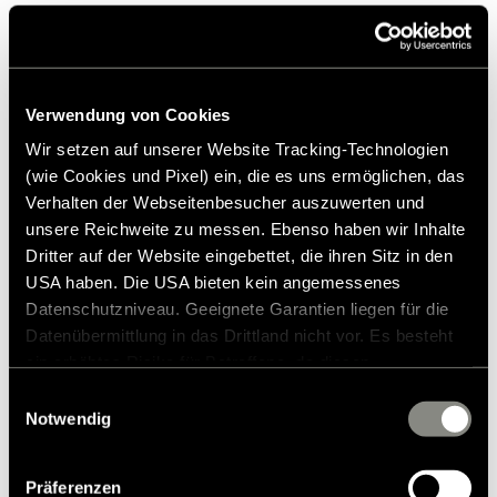
Pressekontakt
Verwendung von Cookies
Wir setzen auf unserer Website Tracking-Technologien
Frank Heinrichsen
(wie Cookies und Pixel) ein, die es uns ermöglichen, das
Verhalten der Webseitenbesucher auszuwerten und
unsere Reichweite zu messen. Ebenso haben wir Inhalte
Hymer GmbH & Co KG
Dritter auf der Website eingebettet, die ihren Sitz in den
Holzstraße 19
USA haben. Die USA bieten kein angemessenes
88339 Bad Waldsee
Datenschutzniveau. Geeignete Garantien liegen für die
Germany
Datenübermittlung in das Drittland nicht vor. Es besteht
ein erhöhtes Risiko für Betroffene, da diesen
Tel.:+49 (0) 7524 999-0
möglicherweise keine Rechtsbehelfsmöglichkeiten
E-Mail:
presse@hymer.com
Einwilligungsauswahl
zustehen. Eingesetzte Dienstleister können Daten für
Notwendig
eigene Zwecke verarbeiten und mit anderen Daten
zusammenführen. Weitere Informationen finden Sie in
Präferenzen
unserer
Datenschutzerklärung
. Akzeptieren Sie oder