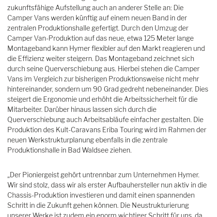
zukunftsfähige Aufstellung auch an anderer Stelle an: Die
Camper Vans werden künftig auf einem neuen Band in der
zentralen Produktionshalle gefertigt. Durch den Umzug der
Camper Van-Produktion auf das neue, etwa 125 Meter lange
Montageband kann Hymer flexibler auf den Markt reagieren und
die Effizienz weiter steigern. Das Montageband zeichnet sich
durch seine Querverschiebung aus. Hierbei stehen die Camper
Vans im Vergleich zur bisherigen Produktionsweise nicht mehr
hintereinander, sondern um 90 Grad gedreht nebeneinander. Dies
steigert die Ergonomie und erhöht die Arbeitssicherheit für die
Mitarbeiter. Darüber hinaus lassen sich durch die
Querverschiebung auch Arbeitsabläufe einfacher gestalten. Die
Produktion des Kult-Caravans Eriba Touring wird im Rahmen der
neuen Werkstrukturplanung ebenfalls in die zentrale
Produktionshalle in Bad Waldsee ziehen.
„Der Pioniergeist gehört untrennbar zum Unternehmen Hymer.
Wir sind stolz, dass wir als erster Aufbauhersteller nun aktiv in die
Chassis-Produktion investieren und damit einen spannenden
Schritt in die Zukunft gehen können. Die Neustrukturierung
unserer Werke ist zudem ein enorm wichtiger Schritt für uns, da