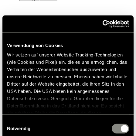
Über die Hymer GmbH & Co. KG
Verwendung von Cookies
Wir setzen auf unserer Website Tracking-Technologien
(wie Cookies und Pixel) ein, die es uns ermöglichen, das
Seit seiner Gründung 1957 ist die Hymer GmbH & Co. KG der
Inbegriff von Reisemobilen und Caravans. Das Unternehmen
Verhalten der Webseitenbesucher auszuwerten und
zeichnet sich nicht nur durch seine lange Tradition und die große
unsere Reichweite zu messen. Ebenso haben wir Inhalte
Leidenschaft für das mobile Reisen aus, sondern ist dank hoher
Dritter auf der Website eingebettet, die ihren Sitz in den
Qualität und kontinuierlicher Innovationsarbeit einer der
USA haben. Die USA bieten kein angemessenes
führenden Hersteller im Premiumsegment. Zur Hymer GmbH &
Datenschutzniveau. Geeignete Garantien liegen für die
Co. KG gehören die Marken Hymer und Eriba. Die Hymer GmbH &
Datenübermittlung in das Drittland nicht vor. Es besteht
Co. KG ist ein Unternehmen der Erwin Hymer Group SE.
ein erhöhtes Risiko für Betroffene, da diesen
möglicherweise keine Rechtsbehelfsmöglichkeiten
Einwilligungsauswahl
zustehen. Eingesetzte Dienstleister können Daten für
Notwendig
eigene Zwecke verarbeiten und mit anderen Daten