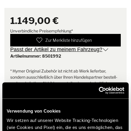
muss über den Handelspartner
DE,EN,FR,IT
erfolgen.
Die Montage des Backrack+ muss über den Handelspartner
erfolgen.
PDF | 781,6 KB
1.149,00 €
Technische Daten:
Unverbindliche Preisempfehlung*
Download
- Eigengewicht Backrack+ 8,6 Kg
Zur Merkliste hinzufügen
- Eigengewicht Number and Light Bar 15,8 Kg
Passt der Artikel zu meinem Fahrzeug?
- Traglast Backrack+ 80kg
- Traglast Number and Light Bar 100kg (Kurzzeitbelastung)
Artikelnummer: 8501992
- Passend für alle Camper Vans auf FIAT Ducato Basis
* Hymer Original Zubehör ist nicht ab Werk lieferbar,
Benutzerinformation_Number and Light Bar
Lieferumfang:
sondern ausschließlich über Ihren Handelspartner bestell-
- Backrack+ rechts
und nachrüstbar. Abbildungen teilweise vorbehaltlich
DE,EN,FR,IT
- Number and light Bar
Änderungen.
PDF | 3,9 MB
Verwendung von Cookies
Download
Wir setzen auf unserer Website Tracking-Technologien
(wie Cookies und Pixel) ein, die es uns ermöglichen, das