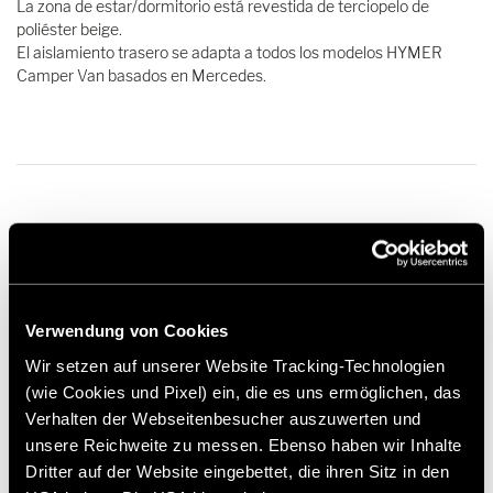
La zona de estar/dormitorio está revestida de terciopelo de
poliéster beige.
El aislamiento trasero se adapta a todos los modelos HYMER
Camper Van basados en Mercedes.
274,00 €
Verwendung von Cookies
Recomendación de precio no vinculante*
Wir setzen auf unserer Website Tracking-Technologien
Añadir a la lista de deseos
(wie Cookies und Pixel) ein, die es uns ermöglichen, das
¿El artículo se adapta a mi vehículo?
Verhalten der Webseitenbesucher auszuwerten und
Número de artículo: 3160477
unsere Reichweite zu messen. Ebenso haben wir Inhalte
Dritter auf der Website eingebettet, die ihren Sitz in den
* Los accesorios originales de Hymer no están disponibles