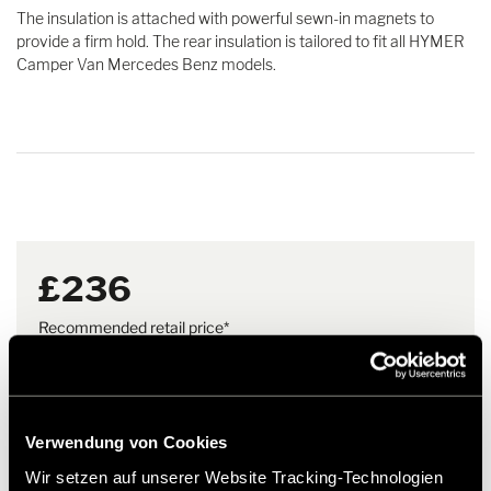
The insulation is attached with powerful sewn-in magnets to
provide a firm hold. The rear insulation is tailored to fit all HYMER
Camper Van Mercedes Benz models.
£236
Recommended retail price*
Add to wishlist
Does the item fit my vehicle?
Article number: 3160477
Verwendung von Cookies
Wir setzen auf unserer Website Tracking-Technologien
* Hymer original accessories are not available from the