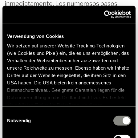
inmediatamente. Los numerosos pasos
requieren un cierto nivel de forma física, pero
son fáciles de realizar. La subida se ve
recompensada con vistas únicas que
Verwendung von Cookies
siempre invitan a hacer una pausa y capturar
Wir setzen auf unserer Website Tracking-Technologien
los momentos más bellos.
(wie Cookies und Pixel) ein, die es uns ermöglichen, das
Verhalten der Webseitenbesucher auszuwerten und
unsere Reichweite zu messen. Ebenso haben wir Inhalte
Dritter auf der Website eingebettet, die ihren Sitz in den
USA haben. Die USA bieten kein angemessenes
Datenschutzniveau. Geeignete Garantien liegen für die
Datenübermittlung in das Drittland nicht vor. Es besteht
ein erhöhtes Risiko für Betroffene, da diesen
möglicherweise keine Rechtsbehelfsmöglichkeiten
Einwilligungsauswahl
zustehen. Eingesetzte Dienstleister können Daten für
Notwendig
eigene Zwecke verarbeiten und mit anderen Daten
zusammenführen. Weitere Informationen finden Sie in