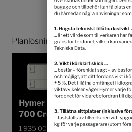
överskridas under körningen. Den so
bagage och tillbehör kan få plats en
du härnedan några anvisningar som k
1. Högsta tekniskt tillåtna lastvikt .
... är ett värde som tillverkaren har
Planlösning
gräns för fordonet, vilken kan varier
Tekniska Data.
2. Vikt i körklart skick ...
... består – förenklat sagt – av basfo
och möjligt, att ditt fordons vikt i 
± 5 %. Det tillåtna omfånget i kilogr
viktavvikelser väger Hymer varje f
fordonet för vidarebefordran till dig.
Hymer Grand Canyon S
3. Tillåtna sittplatser (inklusive föra
700 CrossTrail
... fastställs av tillverkaren vid ty
kg för varje passagerare (utom förar
1 935 000,– kr
2 - 4