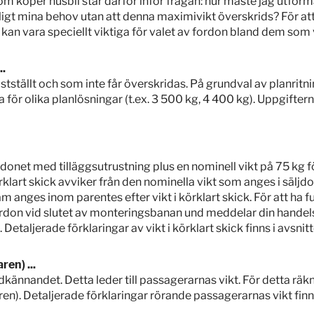
m köper husbil står därför inför frågan: hur måste jag utforma
ligt mina behov utan att denna maximivikt överskrids? För att 
an vara speciellt viktiga för valet av fordon bland dem som 
..
 fastställt och som inte får överskridas. På grundval av planrit
a för olika planlösningar (t.ex. 3 500 kg, 4 400 kg). Uppgiftern
rdonet med tilläggsutrustning plus en nominell vikt på 75 kg för 
körklart skick avviker från den nominella vikt som anges i sälj
am anges inom parentes efter vikt i körklart skick. För att ha f
ordon vid slutet av monteringsbanan und meddelar din handel
 Detaljerade förklaringar av vikt i körklart skick finns i avsnitt
ren) ...
pgodkännandet. Detta leder till passagerarnas vikt. För detta r
en). Detaljerade förklaringar rörande passagerarnas vikt finns