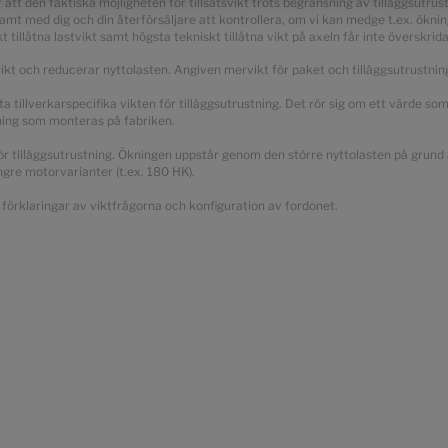
att den faktiska möjligheten för tillsatsvikt trots begränsning av tilläggsutru
mt med dig och din återförsäljare att kontrollera, om vi kan medge t.ex. öknin
t tillåtna lastvikt samt högsta tekniskt tillåtna vikt på axeln får inte överskrida
vikt och reducerar nyttolasten. Angiven mervikt för paket och tilläggsutrustni
ta tillverkarspecifika vikten för tilläggsutrustning. Det rör sig om ett värde s
stning som monteras på fabriken.
n för tilläggsutrustning. Ökningen uppstår genom den större nyttolasten på grun
ngre motorvarianter (t.ex. 180 HK).
h förklaringar av viktfrågorna och konfiguration av fordonet.