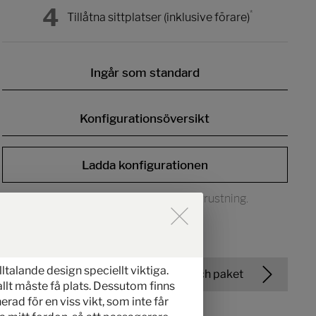
4
*
Tillåtna sittplatser (inklusive förare)
Ingår som standard
Konfigurationsöversikt
Ladda konfigurationen
Avbildningen kan innehålla tilläggsutrustning.
 der Hinweise im Overlay aktiv
lltalande design speciellt viktiga.
Utgåvor och paket
 allt måste få plats. Dessutom finns
rad för en viss vikt, som inte får