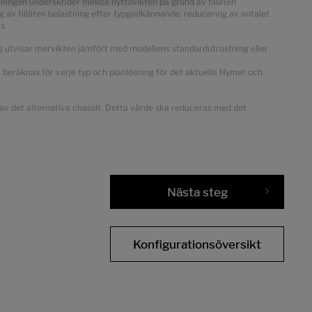
stningen underskrider minsta nyttovikten på grund av tillåten
g av tillåten belastning efter typgodkännande, reducering av antalet
s.
ng utvisar mervikten jämfört med modellens standardutrustning eller
om beräknas för varje typ och planlösning för det aktuella Hymer och
d av det alternativa chassit. Detta värde ska reduceras med det
Nästa steg
Konfigurationsöversikt