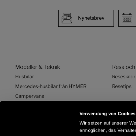
Nyhetsbrev
Modeller & Teknik
Resa och
Husbilar
Reseskildr
Mercedes-husbilar från HYMER
Resetips
Campervans
Teknik och innovation
Verwendung von Cookies
Husbil & van "plåtis" konfigurator
Wir setzen auf unserer Web
ermöglichen, das Verhalt