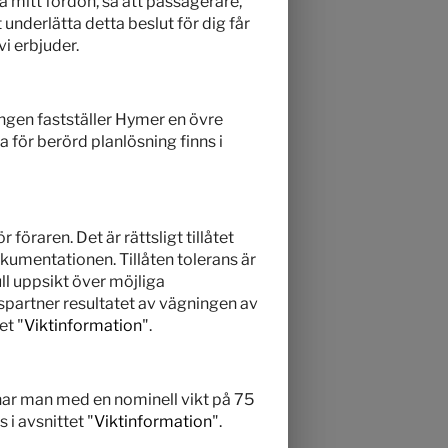
 mitt fordon, så att passagerare,
underlätta detta beslut för dig får
vi erbjuder.
ningen fastställer Hymer en övre
a för berörd planlösning finns i
föraren. Det är rättsligt tillåtet
dokumentationen. Tillåten tolerans är
ull uppsikt över möjliga
spartner resultatet av vägningen av
et "
Viktinformation
".
äknar man med en nominell vikt på 75
 i avsnittet "
Viktinformation
".