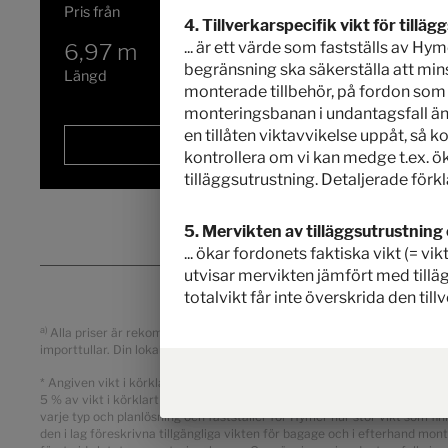
Pris från
Sovplatser
4. Tillverkarspecifik vikt för tillägg
... är ett värde som fastställs av H
6,97 m
4100 kg
begränsning ska säkerställa att minst
Längd
Högsta tekniskt tillåtna lastvikt
*
monterade tillbehör, på fordon som H
monteringsbanan i undantagsfall ändå
en tillåten viktavvikelse uppåt, så
Vald
kontrollera om vi kan medge t.ex. ök
tilläggsutrustning. Detaljerade förkl
5. Mervikten av tilläggsutrustning 
... ökar fordonets faktiska vikt (= v
utvisar mervikten jämfört med tillä
totalvikt får inte överskrida den till
a)
Alla priser är rekommenderade försäljningspriser i SEK, baserat på de s
importtullar. Din lokala återförsäljare informerar dig om gällande priser, 
* Angiven vikt i körklart skick är ett standardvärde, som fastställdes v
5 % av vikt i körklart skick är rättsligt tillåtna och möjliga. Det tillåt
varje typ och planlösning och fastställer för Hymer hur stor vikt som fin
den i lag föreskrivna tillgängliga vikten för bagage och i efterhand monte