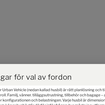
ird der Button zum Akzeptieren
gar för val av fordon
Steg 1 / 12
r Urban Vehicle (nedan kallad husbil) är rätt planlösning och ti
Modell
oll. Familj, vänner. tilläggsutrustning, tillbehör och bagage –
ör konfigurationen och belastningen. Varje husbil är dimensione