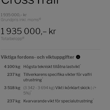
1 935 000,– kr
a)
Grundpris inkl. moms
1 935 000,– kr
a)
Totalbelopp
Viktiga fordons- och viktuppgifter
*
4 100 kg
Högsta tekniskt tillåtna lastvikt
237 kg
Tillverkarens specifika vikter för valfri
*
utrustning
3 518 kg
(3 342 - 3 694 kg)
Vikt i körklart skick
(-/+
*
5%)
*
237 kg
Kvarvarande vikt för specialutrustning