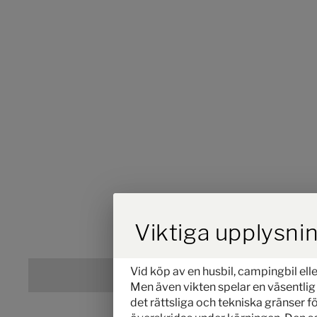
Durch Scrolling w
Viktiga upplysnin
Vid köp av en husbil, campingbil elle
Men även vikten spelar en väsentlig r
det rättsliga och tekniska gränser f