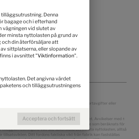
r tilläggsutrustning. Denna
 för bagage och i efterhand
m vägningen vid slutet av
ider minsta nyttolasten på grund av
och din återförsäljare att
av sittplatserna, eller slopande av
nns i avsnittet "
Viktinformation
".
r nyttolasten. Det angivna värdet
a paketens och tilläggsutrustningens
ta, landsspecifik moms, landsspecifikation, transportavgifter eller
Acceptera och fortsätt
d vikt i körklart skick avvika från det angivna värdet. Avvikelser med ±
rkarspecifika vikten för tilläggsutrustning är ett värde som beräknats för
 tilläggsutrustningens vikt ska säkerställa att minsta nyttolasten, alltså
 tillsatsvikten. Ditt fordons faktiska vikt från fabrik kan fastställas