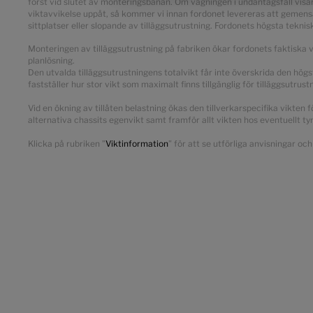
först vid slutet av monteringsbanan. Om vägningen i undantagsfall visar 
viktavvikelse uppåt, så kommer vi innan fordonet levereras att gemensa
sittplatser eller slopande av tilläggsutrustning. Fordonets högsta teknisk
Monteringen av tilläggsutrustning på fabriken ökar fordonets faktiska 
planlösning.
Den utvalda tilläggsutrustningens totalvikt får inte överskrida den högs
fastställer hur stor vikt som maximalt finns tillgänglig för tilläggsutru
Vid en ökning av tillåten belastning ökas den tillverkarspecifika vikte
alternativa chassits egenvikt samt framför allt vikten hos eventuellt ty
Klicka på rubriken ”
Viktinformation
” för att se utförliga anvisningar oc