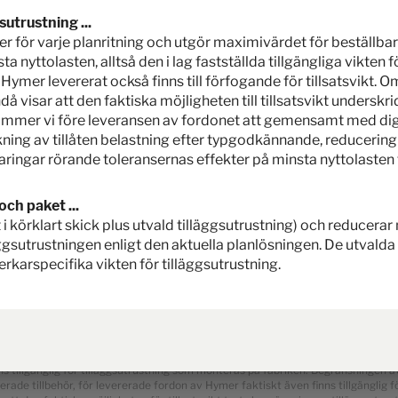
sutrustning ...
ymer för varje planritning och utgör maximivärdet för beställba
a nyttolasten, alltså den i lag fastställda tillgängliga vikten
ymer levererat också finns till förfogande för tillsatsvikt. O
 visar att den faktiska möjligheten till tillsatsvikt underskr
 kommer vi före leveransen av fordonet att gemensamt med dig 
ning av tillåten belastning efter typgodkännande, reducering 
aringar rörande toleransernas effekter på minsta nyttolasten fi
och paket ...
ikt i körklart skick plus utvald tilläggsutrustning) och reducera
ggsutrustningen enligt den aktuella planlösningen. De utvald
verkarspecifika vikten för tilläggsutrustning.
vensk detaljpriserna. Priserna i andra länder kan skilja sig åt beroende på valu
skatter och avgifter för ditt land.
id typgodkännandet. På grund av tillverkningstoleranserna kan faktiskt fastställ
na omfånget i kilogram anges inom parentes efter vikt i körklart skick. Den tillve
ns tillgänglig för tilläggsutrustning som monteras på fabriken. Begränsningen av
rade tillbehör, för levererade fordon av Hymer faktiskt även finns tillgänglig för