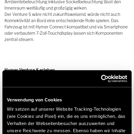
Ambientebeleuchtung inklusive Sockelbeleuchtung lässt den
Innenraum weitläufig und großzügig wirken.
Der Venture S wäre nicht zukunftsweisend, würde nicht auch
Konnektivität an Bord eine entscheidende Rolle spielen. Das
Fahrzeug ist mit Hymer Connect kompatibel und via Smartphone
oder verbautem 7-Zoll-Touchdisplay lassen sich Komponenten
zentral steuern.
Hymer Venture S erleben
Viele weitere Informationen, Produktdetails und multimediale
Inhalte zum Hymer Venture S sind auch auf der
Produktdetailseite zum Modell zu finden.
» Zur Produktdetailseite
Verwendung von Cookies
Wir setzen auf unserer Website Tracking-Technologien
(wie Cookies und Pixel) ein, die es uns ermöglichen, das
Downloads
Verhalten der Webseitenbesucher auszuwerten und
unsere Reichweite zu messen. Ebenso haben wir Inhalte