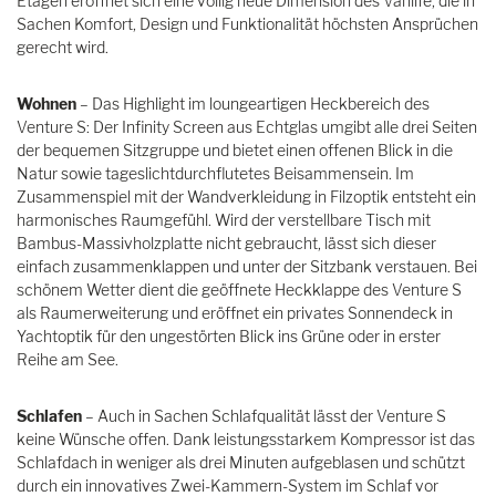
Etagen eröffnet sich eine völlig neue Dimension des Vanlife, die in
Sachen Komfort, Design und Funktionalität höchsten Ansprüchen
gerecht wird.
Wohnen
–
Das Highlight im loungeartigen Heckbereich des
Venture S: Der Infinity Screen aus Echtglas umgibt alle drei Seiten
der bequemen Sitzgruppe und bietet einen offenen Blick in die
Natur sowie tageslichtdurchflutetes Beisammensein. Im
Zusammenspiel mit der Wandverkleidung in Filzoptik entsteht ein
harmonisches Raumgefühl. Wird der verstellbare Tisch mit
Bambus-Massivholzplatte nicht gebraucht, lässt sich dieser
einfach zusammenklappen und unter der Sitzbank verstauen. Bei
schönem Wetter dient die geöffnete Heckklappe des Venture S
als Raumerweiterung und eröffnet ein privates Sonnendeck in
Yachtoptik für den ungestörten Blick ins Grüne oder in erster
Reihe am See.
Schlafen
– Auch in Sachen Schlafqualität lässt der Venture S
keine Wünsche offen. Dank leistungsstarkem Kompressor ist das
Schlafdach in weniger als drei Minuten aufgeblasen und schützt
durch ein innovatives Zwei-Kammern-System im Schlaf vor