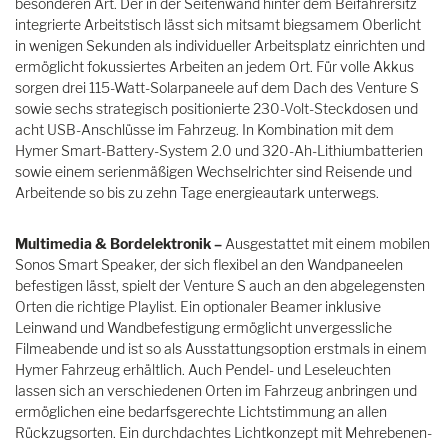
besonderen Art. Der in der Seitenwand hinter dem Beifahrersitz
integrierte Arbeitstisch lässt sich mitsamt biegsamem Oberlicht
in wenigen Sekunden als individueller Arbeitsplatz einrichten und
ermöglicht fokussiertes Arbeiten an jedem Ort. Für volle Akkus
sorgen drei 115-Watt-Solarpaneele auf dem Dach des Venture S
sowie sechs strategisch positionierte 230-Volt-Steckdosen und
acht USB-Anschlüsse im Fahrzeug. In Kombination mit dem
Hymer Smart-Battery-System 2.0 und 320-Ah-Lithiumbatterien
sowie einem serienmäßigen Wechselrichter sind Reisende und
Arbeitende so bis zu zehn Tage energieautark unterwegs.
Multimedia & Bordelektronik –
Ausgestattet mit einem mobilen
Sonos Smart Speaker, der sich flexibel an den Wandpaneelen
befestigen lässt, spielt der Venture S auch an den abgelegensten
Orten die richtige Playlist. Ein optionaler Beamer inklusive
Leinwand und Wandbefestigung ermöglicht unvergessliche
Filmeabende und ist so als Ausstattungsoption erstmals in einem
Hymer Fahrzeug erhältlich. Auch Pendel- und Leseleuchten
lassen sich an verschiedenen Orten im Fahrzeug anbringen und
ermöglichen eine bedarfsgerechte Lichtstimmung an allen
Rückzugsorten. Ein durchdachtes Lichtkonzept mit Mehrebenen-