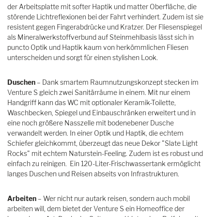
der Arbeitsplatte mit softer Haptik und matter Oberfläche, die
störende Lichtreflexionen bei der Fahrt verhindert. Zudem ist sie
resistent gegen Fingerabdrücke und Kratzer. Der Fliesenspiegel
als Mineralwerkstoffverbund auf Steinmehlbasis lässt sich in
puncto Optik und Haptik kaum von herkömmlichen Fliesen
unterscheiden und sorgt für einen stylishen Look.
Duschen
– Dank smartem Raumnutzungskonzept stecken im
Venture S gleich zwei Sanitärräume in einem. Mit nur einem
Handgriff kann das WC mit optionaler Keramik-Toilette,
Waschbecken, Spiegel und Einbauschränken erweitert und in
eine noch größere Nasszelle mit bodenebener Dusche
verwandelt werden. In einer Optik und Haptik, die echtem
Schiefer gleichkommt, überzeugt das neue Dekor "Slate Light
Rocks" mit echtem Naturstein-Feeling. Zudem ist es robust und
einfach zu reinigen. Ein 120-Liter-Frischwassertank ermöglicht
langes Duschen und Reisen abseits von Infrastrukturen.
Arbeiten
– Wer nicht nur autark reisen, sondern auch mobil
arbeiten will, dem bietet der Venture S ein Homeoffice der