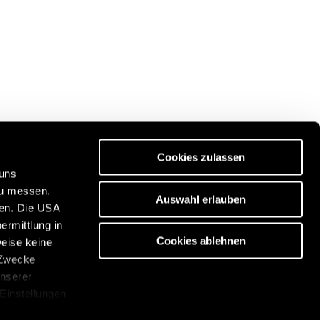
Cookies zulassen
 uns
zu messen.
Auswahl erlauben
ben. Die USA
ität:
Entdecken Sie unser Reiseportal:
ermittlung in
/de
https://www.freeontour.com/de
Cookies ablehnen
weise keine
 Zwecke
unserer
 Einstellungen
cken. Die