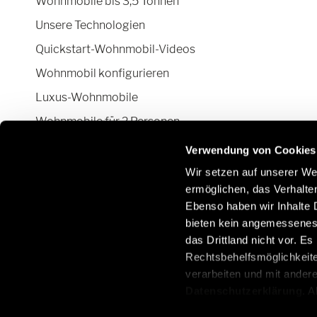
Wohnmobile bis 3,5 Tonnen
Unsere Technologien
Quickstart-Wohnmobil-Videos
Wohnmobil konfigurieren
Luxus-Wohnmobile
Wohnmobile für 2 Personen
Camper Van-Aufstelldach
Verwendung von Cookies
Wir setzen auf unserer Web
ermöglichen, das Verhalt
Ebenso haben wir Inhalte D
Bleiben Sie mit uns über soziale Netzwerke in
E
bieten kein angemessenes 
Kontakt:
O
das Drittland nicht vor. E
/
Rechtsbehelfsmöglichkeite
verarbeiten und mit ander
Datenschutzerklärung
. 
aus, erteilen Sie uns Ihre