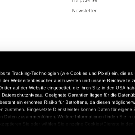
HelpCenter
Newsletter
site Tracking-Technologien (wie Cookies und Pixel) ein, die es
en der Webseitenbesucher auszuwerten und unsere Reichweite 
ritter auf der Website eingebettet, die ihren Sitz in den USA ha
rfahren Sie mehr über Hymer
Caravans in Premium-Qual
Datenschutzniveau. Geeignete Garantien liegen für die Datenüb
riginalteile & Zubehör:
https://www.eriba.com/de
s besteht ein erhöhtes Risiko für Betroffene, da diesen möglicher
de/de/modelle/original-teile-
n zustehen. Eingesetzte Dienstleister können Daten für eigene
und-zubehoer
en Daten zusammenführen. Weitere Informationen finden Sie in 
Akzeptieren Sie oder wählen Sie einzelne Cookies/Dienste in den
 Einwilligung zur Verarbeitung Ihrer Daten zu den genannten Zwe